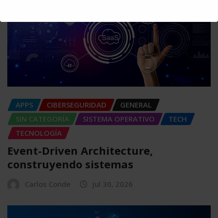
This will close in
2
seconds
APPS
CIBERSEGURIDAD
GENERAL
SIN CATEGORÍA
SISTEMA OPERATIVO
TECH
TECNOLOGÍA
Event-Driven Architecture,
construyendo sistemas
Carlos Conde
Jul 30, 2026