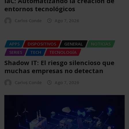
IaC: Automatizando la creación de
entornos tecnológicos
Carlos Conde
Ago 7, 2026
APPS
DISPOSITIVOS
GENERAL
NOTICIAS
SERIES
TECH
TECNOLOGÍA
Shadow IT: El riesgo silencioso que
muchas empresas no detectan
Carlos Conde
Ago 7, 2026