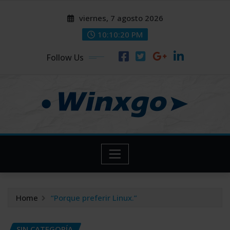
Skip
modal-check
modal-check
viernes, 7 agosto 2026
to
content
10:10:21 PM
Follow Us
Home
“Porque preferir Linux.”
SIN CATEGORÍA