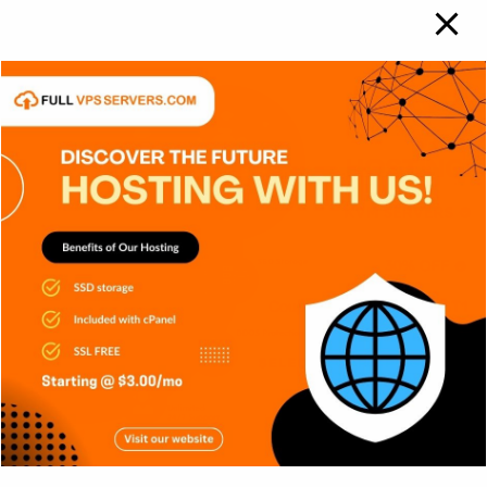
APPS
GENERAL
RETRO
SIN CATEGORÍA
SISTEMA OPERATIVO
TECH
TECNOLOGÍA
Platform Engineering, construyendo
plataformas para mejorar
Carlos Conde
Jul 31, 2026