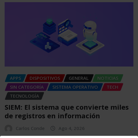
APPS
DISPOSITIVOS
GENERAL
NOTICIAS
SIN CATEGORÍA
SISTEMA OPERATIVO
TECH
TECNOLOGÍA
SIEM: El sistema que convierte miles
de registros en información
Carlos Conde
Ago 4, 2026