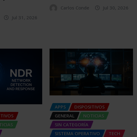
Carlos Conde
Jul 30, 2026
Jul 31, 2026
APPS
DISPOSITIVOS
GENERAL
NOTICIAS
ITIVOS
SIN CATEGORÍA
ICIAS
SISTEMA OPERATIVO
TECH