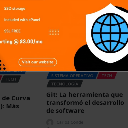
ITIVOS
APPS
GENERAL
ICIAS
NOTICIAS
SERIES
This will close in
4
seconds
SIN CATEGORÍA
RANSMISIÓN
SISTEMA OPERATIVO
TECH
TECH
TECNOLOGÍA
Git: La herramienta que
a de Curva
transformó el desarrollo
C): Más
de software
Carlos Conde