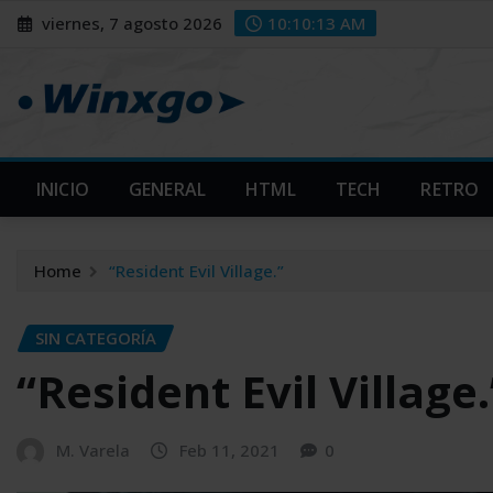
Skip
modal-check
modal-check
viernes, 7 agosto 2026
10:10:14 AM
to
content
INICIO
GENERAL
HTML
TECH
RETRO
Home
“Resident Evil Village.”
SIN CATEGORÍA
“Resident Evil Village.
M. Varela
Feb 11, 2021
0