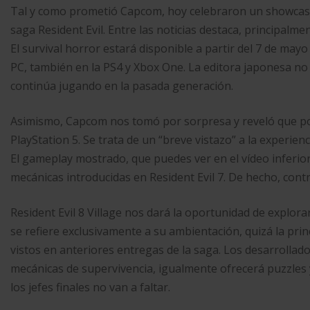
Tal y como prometió Capcom, hoy celebraron un showcase
saga Resident Evil. Entre las noticias destaca, principalmen
El survival horror estará disponible a partir del 7 de mayo
PC, también en la PS4 y Xbox One. La editora japonesa no
continúa jugando en la pasada generación.
Asimismo, Capcom nos tomó por sorpresa y reveló que pod
PlayStation 5. Se trata de un “breve vistazo” a la experie
El gameplay mostrado, que puedes ver en el vídeo inferi
mecánicas introducidas en Resident Evil 7. De hecho, con
Resident Evil 8 Village nos dará la oportunidad de explorar
se refiere exclusivamente a su ambientación, quizá la pri
vistos en anteriores entregas de la saga. Los desarrollado
mecánicas de supervivencia, igualmente ofrecerá puzzles y
los jefes finales no van a faltar.