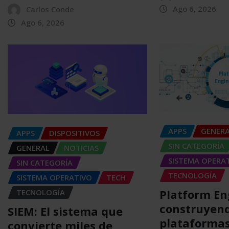
Ago 6, 2026
Carlos Conde
Ago 6, 2026
APPS
GENER
APPS
DISPOSITIVOS
SIN CATEGORÍA
GENERAL
NOTICIAS
SISTEMA OPERA
SIN CATEGORÍA
TECNOLOGÍA
SISTEMA OPERATIVO
TECH
Platform En
TECNOLOGÍA
construyen
SIEM: El sistema que
plataformas
convierte miles de