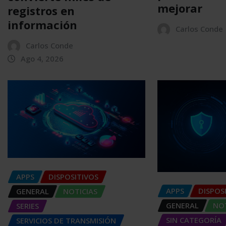
mejorar
registros en
información
Carlos Conde
Carlos Conde
Ago 4, 2026
APPS
DISPOSITIVOS
APPS
DISPOS
GENERAL
NOTICIAS
GENERAL
NOT
SERIES
SIN CATEGORÍA
SERVICIOS DE TRANSMISIÓN