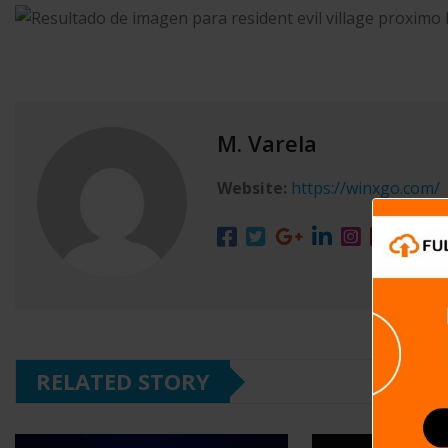
M. Varela
Website:
https://winxgo.com/
RELATED STORY