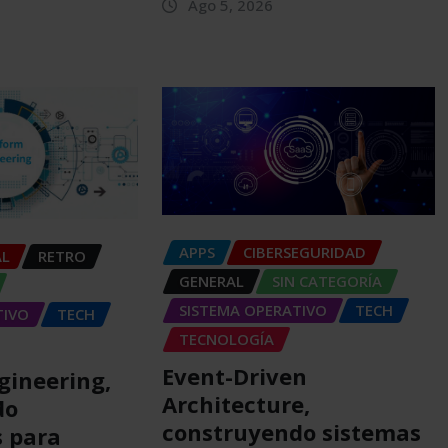
Ago 5, 2026
APPS
CIBERSEGURIDAD
AL
RETRO
GENERAL
SIN CATEGORÍA
SISTEMA OPERATIVO
TECH
TIVO
TECH
TECNOLOGÍA
Event-Driven
gineering,
Architecture,
do
construyendo sistemas
 para