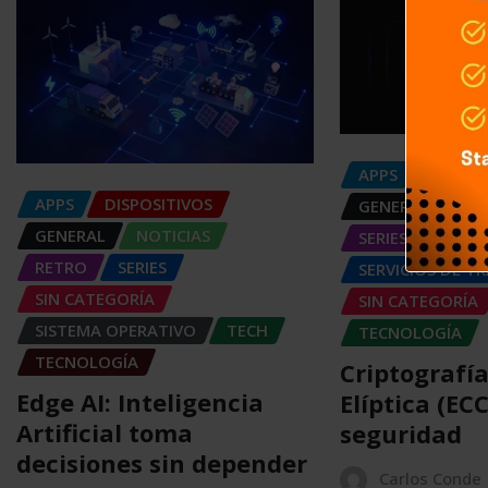
APPS
DISPOS
APPS
DISPOSITIVOS
GENERAL
NOT
GENERAL
NOTICIAS
SERIES
RETRO
SERIES
SERVICIOS DE T
SIN CATEGORÍA
SIN CATEGORÍA
SISTEMA OPERATIVO
TECH
TECNOLOGÍA
TECNOLOGÍA
Criptografí
Edge AI: Inteligencia
Elíptica (EC
Artificial toma
seguridad
decisiones sin depender
Carlos Conde