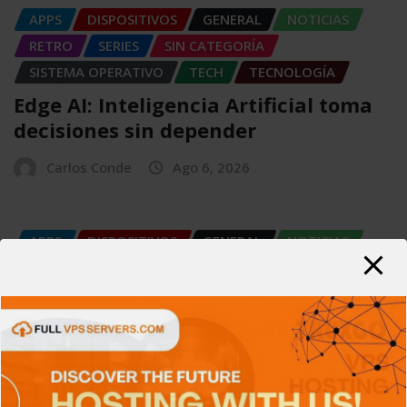
APPS
DISPOSITIVOS
GENERAL
NOTICIAS
RETRO
SERIES
SIN CATEGORÍA
SISTEMA OPERATIVO
TECH
TECNOLOGÍA
Edge AI: Inteligencia Artificial toma
decisiones sin depender
Carlos Conde
Ago 6, 2026
APPS
DISPOSITIVOS
GENERAL
NOTICIAS
SERIES
SERVICIOS DE TRANSMISIÓN
SIN CATEGORÍA
TECH
TECNOLOGÍA
Criptografía de Curva Elíptica (ECC):
Más seguridad
Carlos Conde
Ago 6, 2026