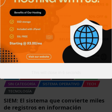
APPS
GENERAL
NOTICIAS
SERIES
SIN CATEGORÍA
SISTEMA OPERATIVO
TECH
TECNOLOGÍA
Git: La herramienta que transformó
el desarrollo de software
Carlos Conde
Ago 5, 2026
This will close in
5
seconds
APPS
DISPOSITIVOS
GENERAL
NOTICIAS
SIN CATEGORÍA
SISTEMA OPERATIVO
TECH
TECNOLOGÍA
SIEM: El sistema que convierte miles
de registros en información