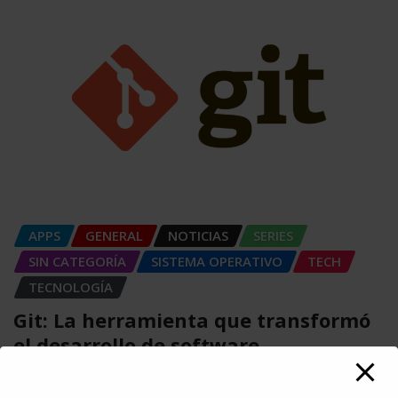
APPS
GENERAL
NOTICIAS
SERIES
SIN CATEGORÍA
SISTEMA OPERATIVO
TECH
TECNOLOGÍA
Git: La herramienta que transformó
el desarrollo de software
Carlos Conde
Ago 5, 2026