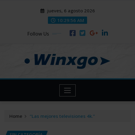
Skip
modal-check
modal-check
jueves, 6 agosto 2026
to
content
10:29:57 AM
Follow Us
Home
“Las mejores televisiones 4k.”
SIN CATEGORÍA