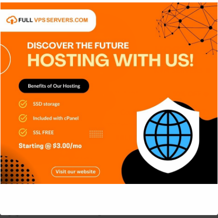
APPS
DISPOSITIVOS
GENERAL
NOTICIAS
SIN CATEGORÍA
SISTEMA OPERATIVO
TECH
TECNOLOGÍA
SIEM: El sistema que convierte miles
de registros en información
This will close in
4
seconds
Carlos Conde
Ago 4, 2026