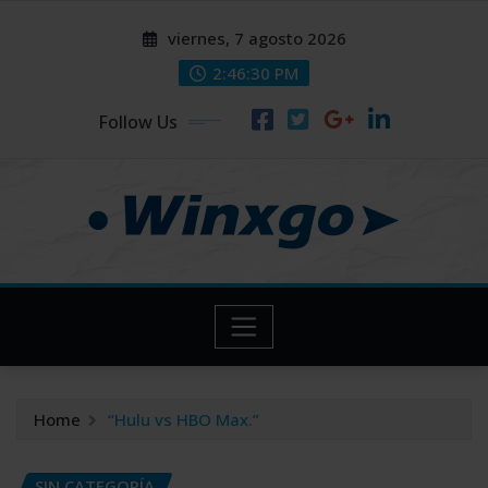
Skip
modal-check
modal-check
viernes, 7 agosto 2026
to
content
2:46:31 PM
Follow Us
Home
“Hulu vs HBO Max.”
SIN CATEGORÍA