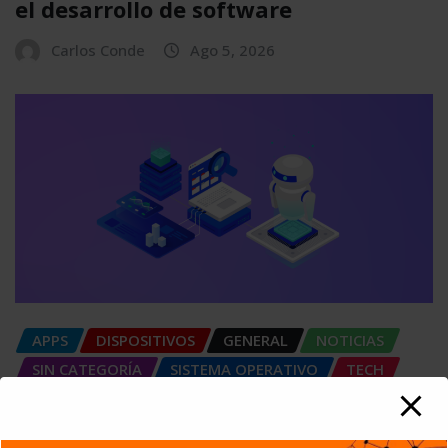
el desarrollo de software
Carlos Conde
Ago 5, 2026
APPS
DISPOSITIVOS
GENERAL
NOTICIAS
SIN CATEGORÍA
SISTEMA OPERATIVO
TECH
TECNOLOGÍA
SIEM: El sistema que convierte miles