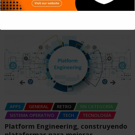
SIEM: El sistema que convierte miles
de registros en información
Carlos Conde
Ago 4, 2026
This will close in
4
seconds
APPS
GENERAL
RETRO
SIN CATEGORÍA
SISTEMA OPERATIVO
TECH
TECNOLOGÍA
Platform Engineering, construyendo
plataformas para mejorar