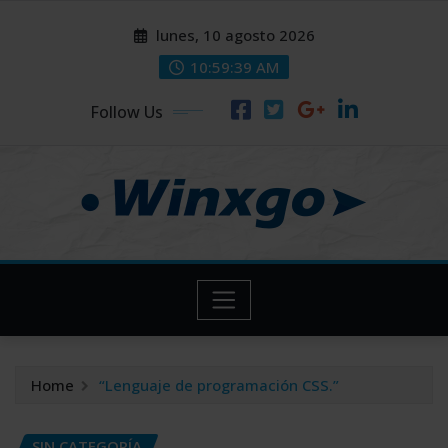
Skip
modal-check
modal-check
lunes, 10 agosto 2026
to
content
10:59:40 AM
Follow Us
Home
“Lenguaje de programación CSS.”
SIN CATEGORÍA