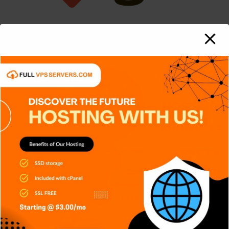
APPS
GENERAL
NOTICIAS
SERIES
SIN CATEGORÍA
SISTEMA OPERATIVO
TECH
TECNOLOGÍA
Git: La herramienta que transformó
el desarrollo de software
Carlos Conde
Ago 5, 2026
APPS
DISPOSITIVOS
GENERAL
NOTICIAS
SIN CATEGORÍA
SISTEMA OPERATIVO
TECH
TECNOLOGÍA