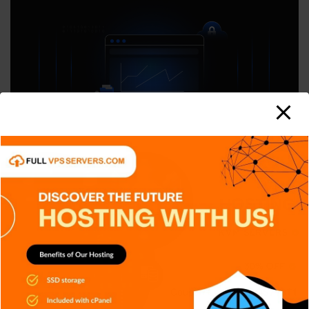
APPS
DISPOSITIVOS
GENERAL
NOTICIAS
SERIES
SERVICIOS DE TRANSMISIÓN
SIN CATEGORÍA
TECH
TECNOLOGÍA
Criptografía de Curva Elíptica (ECC):
Más seguridad
Carlos Conde
Ago 6, 2026