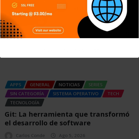
This will close in
4
seconds
APPS
GENERAL
NOTICIAS
SERIES
SIN CATEGORÍA
SISTEMA OPERATIVO
TECH
TECNOLOGÍA
Git: La herramienta que transformó
el desarrollo de software
Carlos Conde
Ago 5, 2026