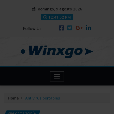
Skip
modal-check
modal-check
domingo, 9 agosto 2026
to
content
12:41:53 PM
Follow Us
Home
Antivirus portables
SIN CATEGORÍA