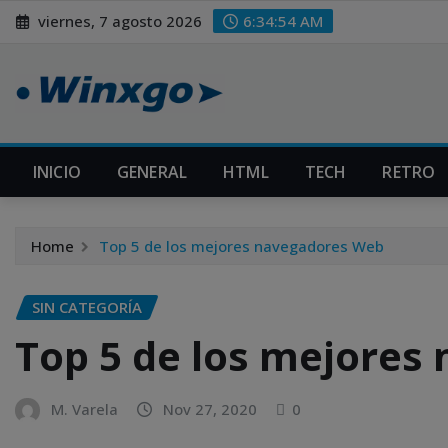
Skip
modal-check
viernes, 7 agosto 2026
6:34:55 AM
to
content
INICIO
GENERAL
HTML
TECH
RETRO
Home
Top 5 de los mejores navegadores Web
SIN CATEGORÍA
Top 5 de los mejores
M. Varela
Nov 27, 2020
0