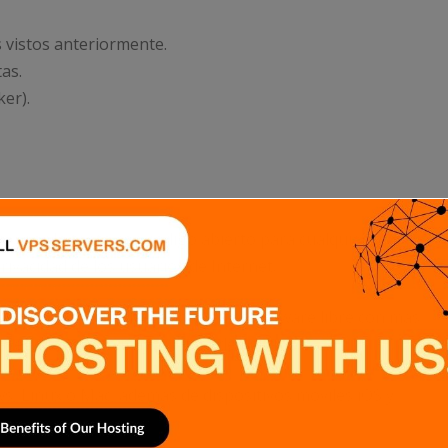
es vistos anteriormente.
as.
er).
y por lo tanto con código abierto para cualquier usuario,
rivacidad de los usuarios de Internet.
escargas, y convirtiéndose en el software libre con más
 navegadores con mayor cuota de usuarios.
s, Linux o Mac, además de dispositivos móviles iOS y