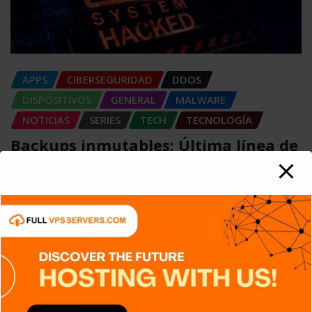
APPS
CIBERSEGURIDAD
DDOS
DISPOSITIVOS
GENERAL
MALWARE
NOTICIAS
SERIES
TECH
TECNOLOGÍA
Backups inmutables: Última línea de
defensa frente al ransomware
Carlos Conde
Ago 7, 2026