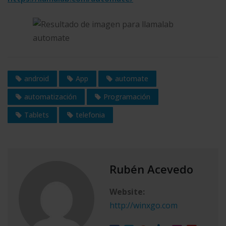
android
App
automate
automatización
Programación
Tablets
telefonia
Rubén Acevedo
Website:
http://winxgo.com