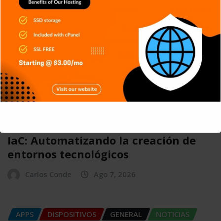
APPS
CIBERSEGURIDAD
DISPOSITIVOS
GENERAL
NOTICIAS
RETRO
TECH
This will close in
5
seconds
TECNOLOGÍA
IaC: Automatizando la creación de
entornos tecnológicos
Carlos Conde
Ago 7, 2026
APPS
DISPOSITIVOS
GENERAL
NOTICIAS