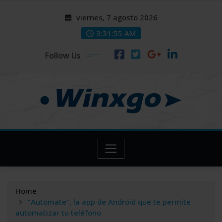
Skip
modal-check
modal-check
viernes, 7 agosto 2026
to
content
3:31:55 AM
Follow Us
Home
“Automate”, la app de Android que te permite
automatizar tu teléfono