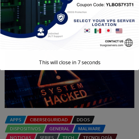
GENERAL
NOTICIAS
TECH
TECNOLOGÍA
Llaves de seguridad físicas: El
siguiente paso para proteger
Carlos Conde
Ago 7, 2026
This will close in
6
seconds
APPS
CIBERSEGURIDAD
DDOS
DISPOSITIVOS
GENERAL
MALWARE
NOTICIAS
SERIES
TECH
TECNOLOGÍA