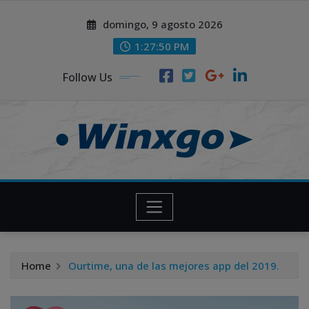
Skip
modal-check
modal-check
domingo, 9 agosto 2026
to
content
1:27:50 PM
Follow Us
Home
Ourtime, una de las mejores app del 2019.