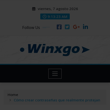
Skip
modal-check
modal-check
viernes, 7 agosto 2026
to
content
9:13:24 AM
Follow Us
Home
Cómo crear contraseñas que realmente protejan