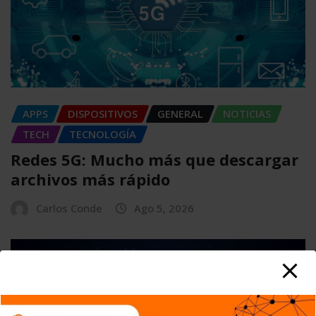
APPS
DISPOSITIVOS
GENERAL
NOTICIAS
TECH
TECNOLOGÍA
Redes 5G: Mucho más que descargar
archivos más rápido
Carlos Conde
Ago 5, 2026