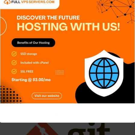
APPS
DISPOSITIVOS
GENERAL
RETRO
SERIES
TECH
TECNOLOGÍA
Gemelos Digitales: La tecnología que
replica el mundo físico
Carlos Conde
Ago 5, 2026
This will close in
4
seconds