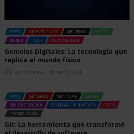
APPS
DISPOSITIVOS
GENERAL
RETRO
SERIES
TECH
TECNOLOGÍA
Gemelos Digitales: La tecnología que
replica el mundo físico
Carlos Conde
Ago 5, 2026
APPS
GENERAL
NOTICIAS
SERIES
SIN CATEGORÍA
SISTEMA OPERATIVO
TECH
TECNOLOGÍA
Git: La herramienta que transformó
el desarrollo de software