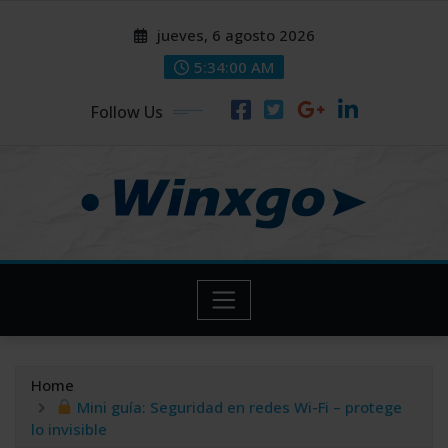
Skip
modal-check
modal-check
jueves, 6 agosto 2026
to
content
5:34:01 AM
Follow Us
Home
Mini guía: Seguridad en redes Wi-Fi – protege
lo invisible