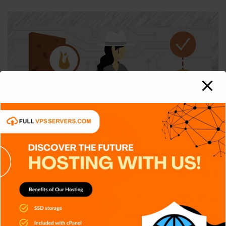
APPS
CIBERSEGURIDAD
DISPOSITIVOS
GENERAL
NOTICIAS
SISTEMA OPERATIVO
TECH
TECNOLOGÍA
Honeypots: Las empresas crean