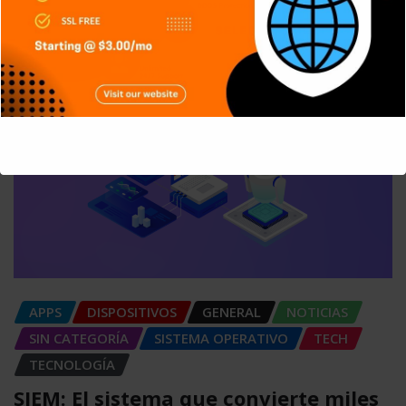
trampas para los atacantes
Carlos Conde
Ago 5, 2026
This will close in
4
seconds
APPS
DISPOSITIVOS
GENERAL
NOTICIAS
SIN CATEGORÍA
SISTEMA OPERATIVO
TECH
TECNOLOGÍA
SIEM: El sistema que convierte miles