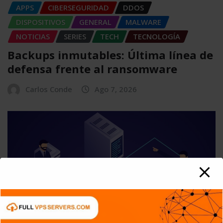
APPS
CIBERSEGURIDAD
DDOS
DISPOSITIVOS
GENERAL
MALWARE
NOTICIAS
SERIES
TECH
TECNOLOGÍA
Backups inmutables: Última línea de
defensa frente al ransomware
Carlos Conde
Ago 7, 2026