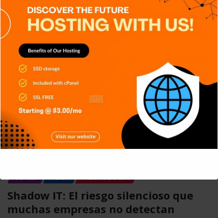
APPS
CIBERSEGURIDAD
DISPOSITIVOS
GENERAL
NOTICIAS
RETRO
TECH
TECNOLOGÍA
IaC: Automatizando la creación de
entornos tecnológicos
Carlos Conde
Ago 7, 2026
APPS
DISPOSITIVOS
GENERAL
NOTICIAS
This will close in
5
seconds
SERIES
TECH
TECNOLOGÍA
Shadow IT: El riesgo silencioso que
muchas empresas no detectan