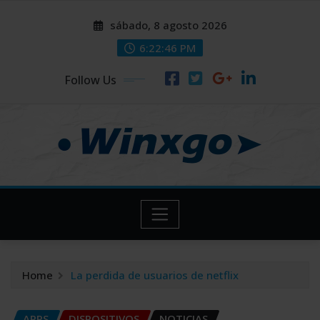
Skip
modal-check
modal-check
sábado, 8 agosto 2026
to
content
6:22:47 PM
Follow Us
Home
La perdida de usuarios de netflix
APPS
DISPOSITIVOS
NOTICIAS