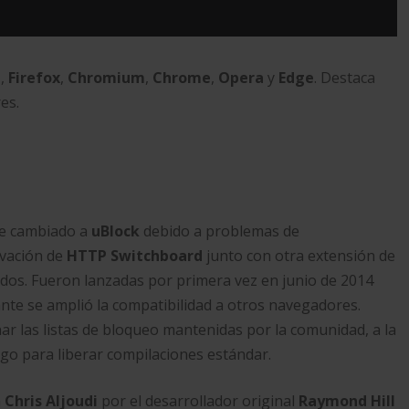
i
,
Firefox
,
Chromium
,
Chrome
,
Opera
y
Edge
. Destaca
es.
ue cambiado a
uBlock
debido a problemas de
ivación de
HTTP Switchboard
junto con otra extensión de
dos.​ Fueron lanzadas por primera vez en junio de 2014
ante se amplió la compatibilidad a otros navegadores.
r las listas de bloqueo mantenidas por la comunidad,​ a la
igo para liberar compilaciones estándar.​
a
Chris Aljoudi
por el desarrollador original
Raymond Hill