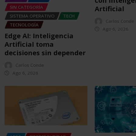
con Intelige
SIN CATEGORÍA
Artificial
SISTEMA OPERATIVO
TECH
Carlos Conde
TECNOLOGÍA
Ago 6, 2026
Edge AI: Inteligencia
Artificial toma
decisiones sin depender
Carlos Conde
Ago 6, 2026