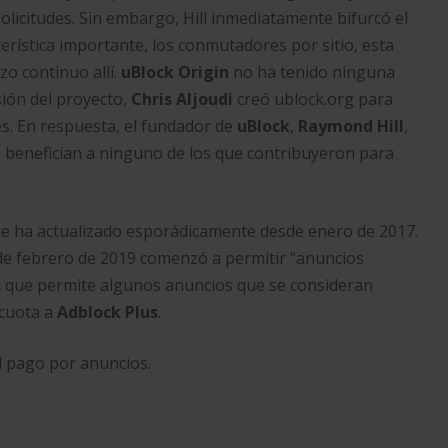
 solicitudes. Sin embargo, Hill inmediatamente bifurcó el
erística importante, los conmutadores por sitio, esta
rzo continuo allí.
uBlock Origin
no ha tenido ninguna
sión del proyecto,
Chris Aljoudi
creó ublock.org para
es. En respuesta, el fundador de
uBlock
,
Raymond Hill
,
 benefician a ninguno de los que contribuyeron para
 se ha actualizado esporádicamente desde enero de 2017.
sde febrero de 2019 comenzó a permitir “anuncios
s
que permite algunos anuncios que se consideran
 cuota a
Adblock Plus
.​
l pago por anuncios.