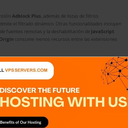
ensión
Adblock Plus
, además de listas de filtros
 admite el filtrado dinámico. Otras funcionalidades incluyen
 de fuentes remotas y la deshabilitación de
JavaScript
.​
Origin
consume menos recursos entre las extensiones