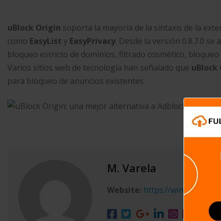
uBlock Origin
soporta la mayoría de la sintaxis de la ext
como
EasyList
y
EasyPrivacy
. Desde la versión 0.8.7.0 se
bloqueo estricto de dominios, filtrado cosmético, bloqueo
Varios sitios web de tecnología han señalado que
uBlock 
para bloqueo de anuncios existentes.
M. Varela
Website:
https://winxgo.com/