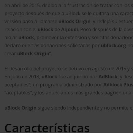
en abril de 2015, debido a la frustración de tratar con las
proyecto después de que a uBlock se le quitara una caract
versión pasó a llamarse
uBlock Origin
, y reflejó su esfue
relación con el
uBlock
de
Aljoudi
. Poco después de la divi
alojar
uBlock
, promover la extensión y solicitar donacion
declaró que “las donaciones solicitadas por
ublock.org
no
crear
uBlock Origin
“.​
El desarrollo del proyecto se detuvo en agosto de 2015 y
En julio de 2018,
uBlock
fue adquirido por
AdBlock
, y de
aceptables”,​ un programa administrado por
Adblock Plu
“aceptables”, y los anunciantes más grandes paguen una
uBlock Origin
sigue siendo independiente y no permite e
Características