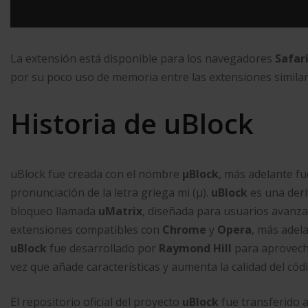
La extensión está disponible para los navegadores
Safar
por su poco uso de memoria entre las extensiones similar
Historia de uBlock
uBlock fue creada con el nombre
μBlock
, más adelante f
pronunciación de la letra griega mi (µ).
uBlock
es una der
bloqueo llamada
uMatrix
, diseñada para usuarios avanza
extensiones compatibles con
Chrome
y
Opera
, más adel
uBlock
fue desarrollado por
Raymond Hill
para aprovecha
vez que añade características y aumenta la calidad del cód
El repositorio oficial del proyecto
uBlock
fue transferido 