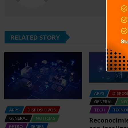
RELATED STORY
APPS
DISPOS
GENERAL
NOT
APPS
DISPOSITIVOS
TECH
TECNO
GENERAL
NOTICIAS
Reconocimie
RETRO
SERIES