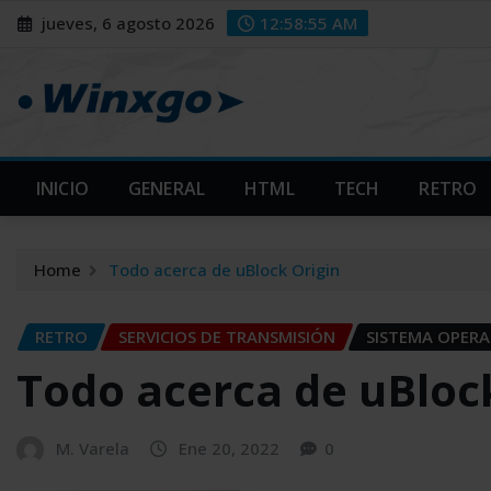
Skip
modal-check
modal-check
jueves, 6 agosto 2026
12:58:56 AM
to
content
INICIO
GENERAL
HTML
TECH
RETRO
Home
Todo acerca de uBlock Origin
RETRO
SERVICIOS DE TRANSMISIÓN
SISTEMA OPERA
Todo acerca de uBloc
M. Varela
Ene 20, 2022
0