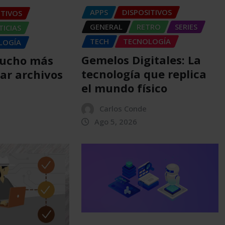
APPS
DISPOSITIVOS
ITIVOS
GENERAL
RETRO
SERIES
ICIAS
TECH
TECNOLOGÍA
LOGÍA
Gemelos Digitales: La
Mucho más
tecnología que replica
ar archivos
el mundo físico
Carlos Conde
Ago 5, 2026