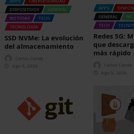
APPS
CIBERSEGURIDAD
APPS
DISPOS
DISPOSITIVOS
GENERAL
GENERAL
NOT
NOTICIAS
TECH
TECH
TECNO
TECNOLOGÍA
Redes 5G: 
SSD NVMe: La evolución
que descarg
del almacenamiento
más rápido
Carlos Conde
Carlos Conde
Ago 6, 2026
Ago 5, 2026