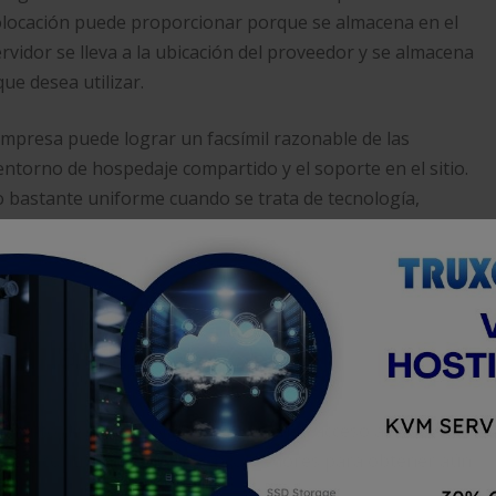
colocación puede proporcionar porque se almacena en el
rvidor se lleva a la ubicación del proveedor y se almacena
ue desea utilizar.
mpresa puede lograr un facsímil razonable de las
entorno de hospedaje compartido y el soporte en el sitio.
 bastante uniforme cuando se trata de tecnología,
ja latencia
miento de colocación, lo que le brinda acceso a
 puede contratar a terceros proveedores para obtener aún