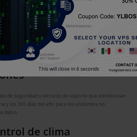
, pero está transfiriendo la seguridad de su servidor
 pérdida de electricidad. Una instalación de hospedaje de
tes, baterías de respaldo y generadores.
This will close in
5
seconds
iones
les de seguridad o técnicos de soporte que monitorean
ana y los 365 días del año para los visitantes no
de datos.
ntrol de clima