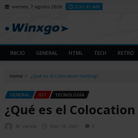
Skip
modal-check
modal-check
viernes, 7 agosto 2026
2:31:42 AM
to
content
INICIO
GENERAL
HTML
TECH
RETRO
Home
¿Qué es el Colocation hosting?
GENERAL
IOT
TECNOLOGÍA
¿Qué es el Colocation
M. Varela
Nov 18, 2021
0