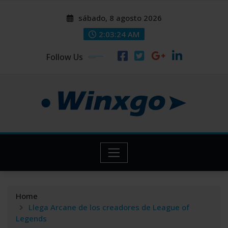
Skip
modal-check
modal-check
sábado, 8 agosto 2026
to
content
2:03:24 AM
Follow Us
Home
Llega Arcane de los creadores de League of
Legends