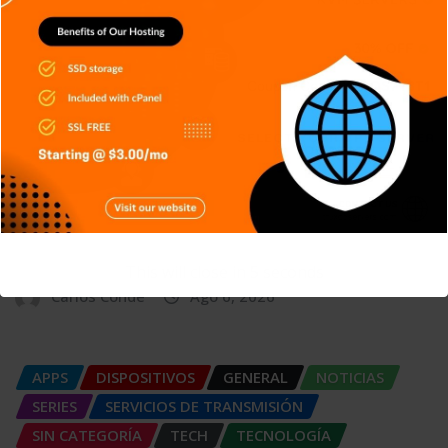
muchas empresas no detectan
Carlos Conde
Ago 7, 2026
APPS
DISPOSITIVOS
GENERAL
NOTICIAS
RETRO
SERIES
SIN CATEGORÍA
SISTEMA OPERATIVO
TECH
TECNOLOGÍA
Edge AI: Inteligencia Artificial toma
decisiones sin depender
This will close in
4
seconds
Carlos Conde
Ago 6, 2026
APPS
DISPOSITIVOS
GENERAL
NOTICIAS
SERIES
SERVICIOS DE TRANSMISIÓN
SIN CATEGORÍA
TECH
TECNOLOGÍA