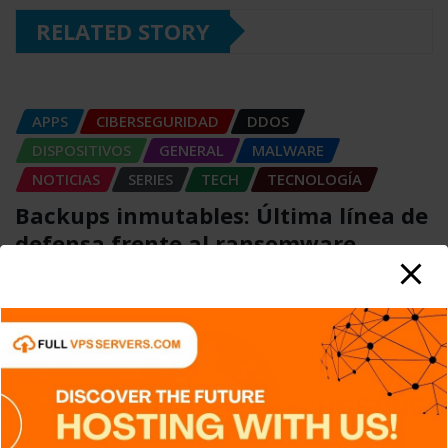
RELATED STORY
APPS
CIBERSEGURIDAD
DDOS
DISPOSITIVOS
GENERAL
MALWARE
NOTICIAS
SERIES
TECH
TECNOLOGÍA
Backups inmutables: Última línea de
defensa frente al ransomware
Carlos Conde
Ago 7, 2026
APPS
DISPOSITIVOS
GENERAL
NOTICIAS
SERIES
TECH
TECNOLOGÍA
Shadow IT: El riesgo silencioso que