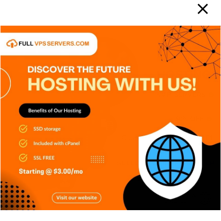
APPS
DISPOSITIVOS
GENERAL
NOTICIAS
TECH
TECNOLOGÍA
Redes 5G: Mucho más que descargar
archivos más rápido
Carlos Conde
Ago 5, 2026