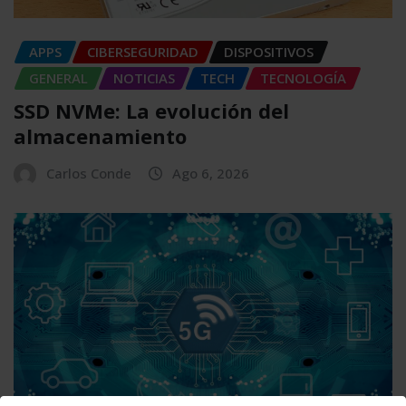
APPS
CIBERSEGURIDAD
DISPOSITIVOS
GENERAL
NOTICIAS
TECH
TECNOLOGÍA
SSD NVMe: La evolución del
almacenamiento
Carlos Conde
Ago 6, 2026