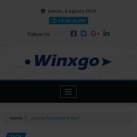
Skip
modal-check
modal-check
jueves, 6 agosto 2026
to
content
10:36:37 PM
Follow Us
Home
¿Como funciona Roku?
TECH