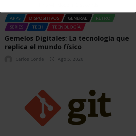
This will close in
4
seconds
APPS
DISPOSITIVOS
GENERAL
RETRO
SERIES
TECH
TECNOLOGÍA
Gemelos Digitales: La tecnología que
replica el mundo físico
Carlos Conde
Ago 5, 2026