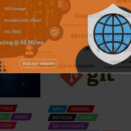
This will close in
5
seconds
ITIVOS
APPS
GENERAL
TRO
SERIES
NOTICIAS
SERIES
LOGÍA
SIN CATEGORÍA