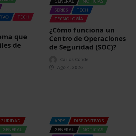
GENERAL
NOTICIAS
SERIES
TECH
TIVO
TECH
TECNOLOGÍA
¿Cómo funciona un
tema que
Centro de Operaciones
iles de
de Seguridad (SOC)?
Carlos Conde
n
Ago 4, 2026
EGURIDAD
APPS
DISPOSITIVOS
GENERAL
GENERAL
NOTICIAS