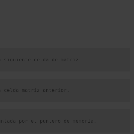
a siguiente celda de matriz.
a celda matriz anterior.
untada por el puntero de memoria.