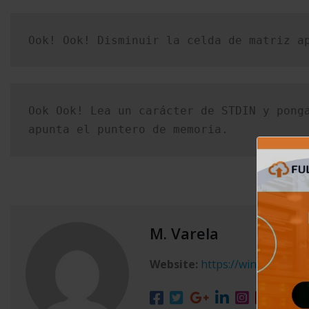
Ook! Ook! Disminuir la celda de matriz a
Ook Ook! Lea un carácter de STDIN y ponga
apunta el puntero de memoria.
M. Varela
Website:
https://winxgo.com/