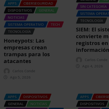
APPS
CIBERSEGURIDAD
SIN CATEGORÍA
DISPOSITIVOS
GENERAL
SISTEMA OPERA
NOTICIAS
TECNOLOGÍA
SISTEMA OPERATIVO
TECH
SIEM: El sis
TECNOLOGÍA
convierte m
Honeypots: Las
registros en
empresas crean
informació
trampas para los
atacantes
Carlos Conde
Ago 4, 2026
Carlos Conde
Ago 5, 2026
APPS
DISPOSITIVOS
APPS
CIBERS
GENERAL
NOTICIAS
DISPOSITIVOS