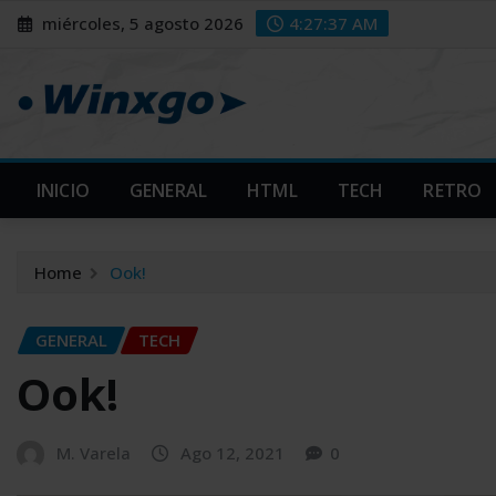
Skip
modal-check
modal-check
miércoles, 5 agosto 2026
4:27:38 AM
to
content
INICIO
GENERAL
HTML
TECH
RETRO
Home
Ook!
GENERAL
TECH
Ook!
M. Varela
Ago 12, 2021
0