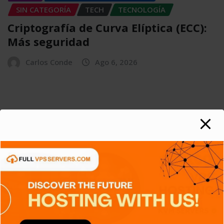
SIN CATEGORÍA
TECH
TECNOLOGÍA
Criptografía de Curva Elíptica (ECC):
Más seguridad
Carlos Conde
Ago 6, 2026
APPS
GENERAL
NOTICIAS
SERIES