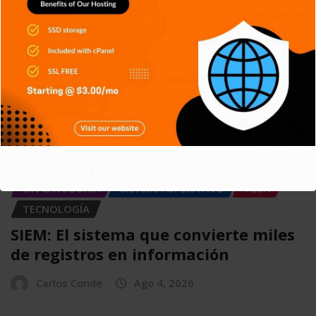
SIN CATEGORÍA
SISTEMA OPERATIVO
TECH
TECNOLOGÍA
Git: La herramienta que transformó
el desarrollo de software
Carlos Conde
Ago 5, 2026
APPS
DISPOSITIVOS
GENERAL
NOTICIAS
This will close in
5
seconds
SIN CATEGORÍA
SISTEMA OPERATIVO
TECH
TECNOLOGÍA
SIEM: El sistema que convierte miles
de registros en información
Carlos Conde
Ago 4, 2026