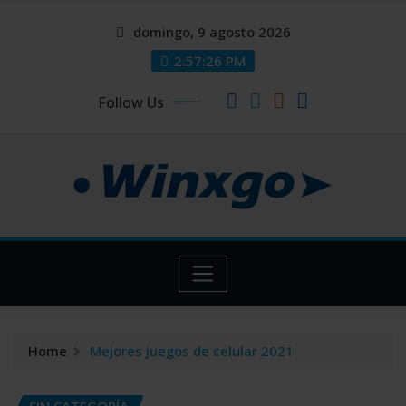
Skip
modal-check
modal-check
domingo, 9 agosto 2026
to
content
2:57:27 PM
Follow Us
Home
Mejores juegos de celular 2021
SIN CATEGORÍA