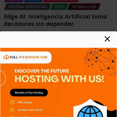
SISTEMA OPERATIVO
TECH
TECNOLOGÍA
Edge AI: Inteligencia Artificial toma
decisiones sin depender
Carlos Conde
Ago 6, 2026
APPS
DISPOSITIVOS
GENERAL
NOTICIAS
SERIES
SERVICIOS DE TRANSMISIÓN
SIN CATEGORÍA
TECH
TECNOLOGÍA
Criptografía de Curva Elíptica (ECC):
Más seguridad
Carlos Conde
Ago 6, 2026