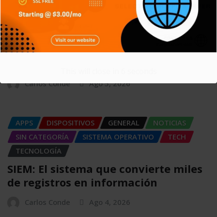
APPS
GENERAL
NOTICIAS
SERIES
SIN CATEGORÍA
SISTEMA OPERATIVO
TECH
TECNOLOGÍA
Git: La herramienta que transformó
el desarrollo de software
This will close in
5
seconds
Carlos Conde
Ago 5, 2026
APPS
DISPOSITIVOS
GENERAL
NOTICIAS
SIN CATEGORÍA
SISTEMA OPERATIVO
TECH
TECNOLOGÍA
SIEM: El sistema que convierte miles
de registros en información
Carlos Conde
Ago 4, 2026