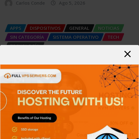
Carlos Conde
Ago 5, 2026
APPS
DISPOSITIVOS
GENERAL
NOTICIAS
SIN CATEGORÍA
SISTEMA OPERATIVO
TECH
TECNOLOGÍA
SIEM: El sistema que convierte miles
de registros en información
Carlos Conde
Ago 4, 2026
APPS
GENERAL
RETRO
SIN CATEGORÍA
SISTEMA OPERATIVO
TECH
TECNOLOGÍA
Platform Engineering, construyendo
plataformas para mejorar