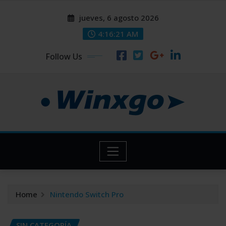
Skip
modal-check
modal-check
jueves, 6 agosto 2026
to
content
4:16:22 AM
Follow Us
Home
Nintendo Switch Pro
SIN CATEGORÍA