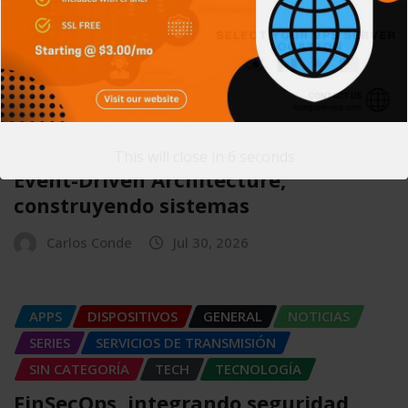
Carlos Conde
Jul 31, 2026
APPS
CIBERSEGURIDAD
GENERAL
SIN CATEGORÍA
SISTEMA OPERATIVO
TECH
TECNOLOGÍA
This will close in
5
seconds
Event-Driven Architecture,
construyendo sistemas
Carlos Conde
Jul 30, 2026
APPS
DISPOSITIVOS
GENERAL
NOTICIAS
SERIES
SERVICIOS DE TRANSMISIÓN
SIN CATEGORÍA
TECH
TECNOLOGÍA
FinSecOps, integrando seguridad