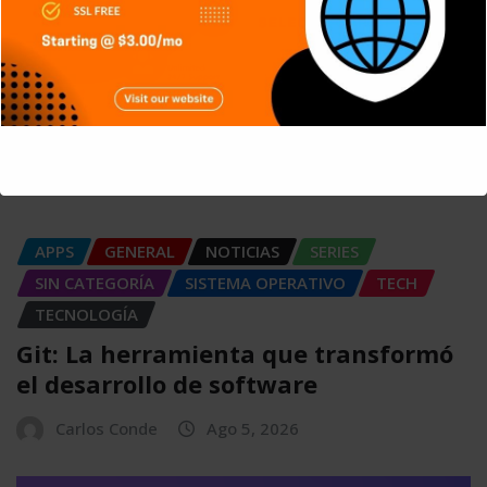
This will close in
4
seconds
APPS
GENERAL
NOTICIAS
SERIES
SIN CATEGORÍA
SISTEMA OPERATIVO
TECH
TECNOLOGÍA
Git: La herramienta que transformó
el desarrollo de software
Carlos Conde
Ago 5, 2026