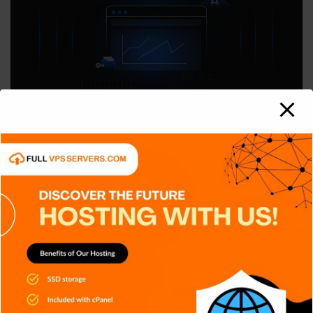
APPS
DISPOSITIVOS
GENERAL
NOTICIAS
SERIES
SERVICIOS DE TRANSMISIÓN
SIN CATEGORÍA
TECH
TECNOLOGÍA
Criptografía de Curva Elíptica (ECC):
Más seguridad
Carlos Conde
Ago 6, 2026