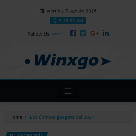
Skip
modal-check
modal-check
viernes, 7 agosto 2026
to
content
3:13:38 AM
Follow Us
Home
Los últimos gadgets del 2021
SIN CATEGORÍA