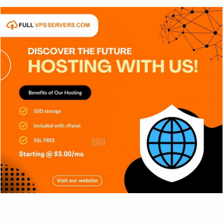
Carlos Conde
Ago 6, 2026
APPS
DISPOSITIVOS
GENERAL
NOTICIAS
SERIES
SERVICIOS DE TRANSMISIÓN
SIN CATEGORÍA
TECH
TECNOLOGÍA
Criptografía de Curva Elíptica (ECC):
This will close in
5
seconds
Más seguridad