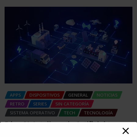
APPS
DISPOSITIVOS
GENERAL
NOTICIAS
RETRO
SERIES
SIN CATEGORÍA
SISTEMA OPERATIVO
TECH
TECNOLOGÍA
Edge AI: Inteligencia Artificial toma
decisiones sin depender