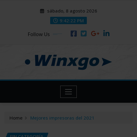
Skip
modal-check
modal-check
sábado, 8 agosto 2026
to
content
9:42:23 PM
Follow Us
Home
Mejores impresoras del 2021
SIN CATEGORÍA