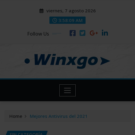
Skip
modal-check
modal-check
viernes, 7 agosto 2026
to
content
3:58:10 AM
Follow Us
Home
Mejores Antivirus del 2021
SIN CATEGORÍA