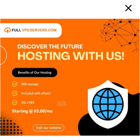
APPS
DISPOSITIVOS
GENERAL
NOTICIAS
RETRO
SERIES
SIN CATEGORÍA
SISTEMA OPERATIVO
TECH
TECNOLOGÍA
Edge AI: Inteligencia Artificial toma
decisiones sin depender
Carlos Conde
Ago 6, 2026
APPS
DISPOSITIVOS
GENERAL
NOTICIAS
SERIES
SERVICIOS DE TRANSMISIÓN