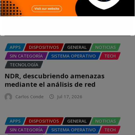
APPS
DISPOSITIVOS
GENERAL
NOTICIAS
SIN CATEGORÍA
SISTEMA OPERATIVO
TECH
TECNOLOGÍA
NDR, descubriendo amenazas
mediante el análisis de red
Carlos Conde
Jul 17, 2026
APPS
DISPOSITIVOS
GENERAL
NOTICIAS
SIN CATEGORÍA
SISTEMA OPERATIVO
TECH