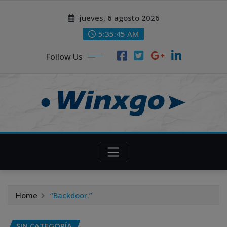
Skip
modal-check
jueves, 6 agosto 2026
to
content
5:35:46 AM
Follow Us
Home
“Backdoor.”
SIN CATEGORÍA