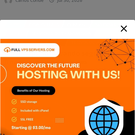
Carlos Conde
Jul 30, 2026
APPS
DISPOSITIVOS
GENERAL
NOTICIAS
SERIES
SERVICIOS DE TRANSMISIÓN
SIN CATEGORÍA
TECH
TECNOLOGÍA
FinSecOps, integrando seguridad
financiera y operaciones
Carlos Conde
Jul 21, 2026