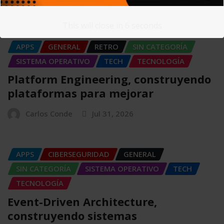
Carlos Conde
Ago 4, 2026
This will close in
5
seconds
APPS
GENERAL
RETRO
SIN CATEGORÍA
SISTEMA OPERATIVO
TECH
TECNOLOGÍA
Platform Engineering, construyendo
plataformas para mejorar
Carlos Conde
Jul 31, 2026
APPS
CIBERSEGURIDAD
GENERAL
SIN CATEGORÍA
SISTEMA OPERATIVO
TECH
TECNOLOGÍA
Event-Driven Architecture,
construyendo sistemas