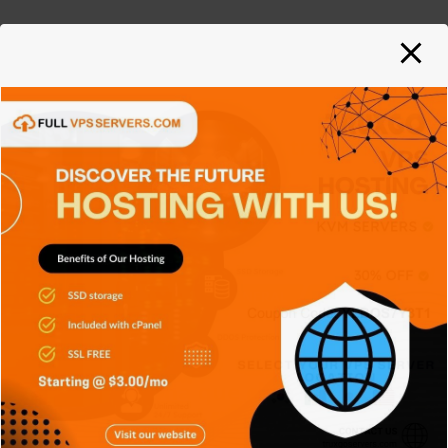
APPS
GENERAL
NOTICIAS
SERIES
SIN CATEGORÍA
SISTEMA OPERATIVO
TECH
TECNOLOGÍA
Git: La herramienta que transformó
el desarrollo de software
Carlos Conde
Ago 5, 2026
APPS
DISPOSITIVOS
GENERAL
NOTICIAS
SIN CATEGORÍA
SISTEMA OPERATIVO
TECH
TECNOLOGÍA
SIEM: El sistema que convierte miles
de registros en información