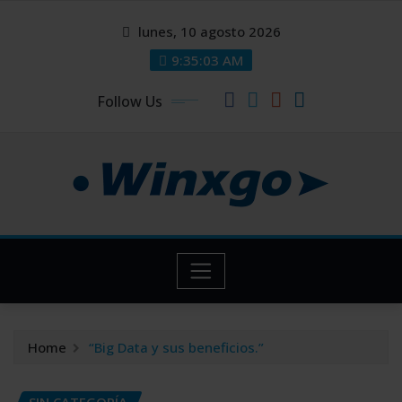
Skip
modal-check
modal-check
lunes, 10 agosto 2026
to
content
9:35:03 AM
Follow Us
Home
“Big Data y sus beneficios.”
SIN CATEGORÍA