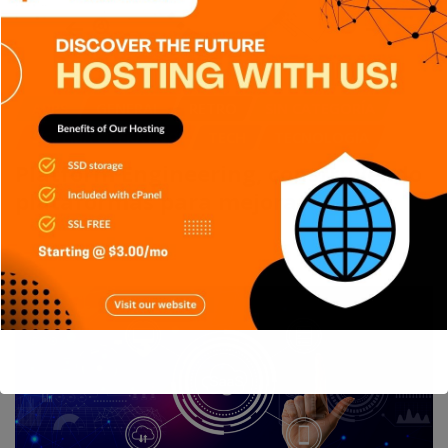
APPS
GENERAL
RETRO
SIN CATEGORÍA
SISTEMA OPERATIVO
TECH
TECNOLOGÍA
Platform Engineering, construyendo
plataformas para mejorar
Carlos Conde
Jul 31, 2026