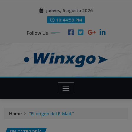
Skip
modal-check
jueves, 6 agosto 2026
to
content
10:45:00 PM
Follow Us
Home
“El origen del E-Mail.”
SIN CATEGORÍA