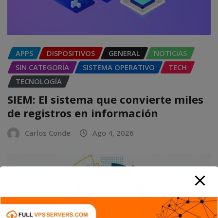
APPS
DISPOSITIVOS
GENERAL
NOTICIAS
SIN CATEGORÍA
SISTEMA OPERATIVO
TECH
TECNOLOGÍA
SIEM: El sistema que convierte miles
de registros en información
Carlos Conde
Ago 4, 2026