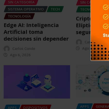
SIN CATEGORÍA
SIN CATEGORÍA
SISTEMA OPERATIVO
TECH
TECNOLOGÍA
TECNOLOGÍA
Criptografí
Edge AI: Inteligencia
Elíptica (EC
Artificial toma
seguridad
decisiones sin depender
Carlos Conde
Ago 6, 2026
Carlos Conde
Ago 6, 2026
APPS
GENER
APPS
DISPOSITIVOS