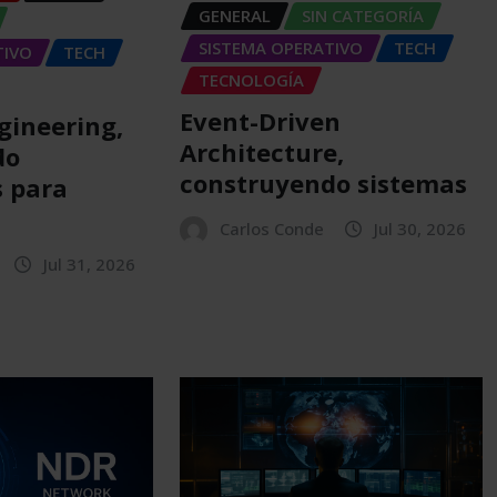
GENERAL
SIN CATEGORÍA
SISTEMA OPERATIVO
TECH
TIVO
TECH
TECNOLOGÍA
Event-Driven
gineering,
Architecture,
do
construyendo sistemas
 para
Carlos Conde
Jul 30, 2026
Jul 31, 2026