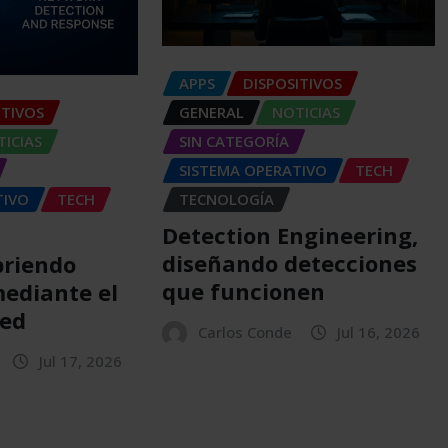
APPS
DISPOSITIVOS
GENERAL
NOTICIAS
ITIVOS
SIN CATEGORÍA
ICIAS
SISTEMA OPERATIVO
TECH
TECNOLOGÍA
TIVO
TECH
Detection Engineering,
diseñando detecciones
briendo
que funcionen
ediante el
red
Carlos Conde
Jul 16, 2026
Jul 17, 2026