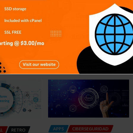
TECH
TECNOLOGÍA
Git: La herramienta que
a de Curva
transformó el desarrollo
C): Más
de software
Carlos Conde
Ago 5, 2026
This will close in
4
seconds
APPS
CIBERSEGURIDAD
AL
RETRO