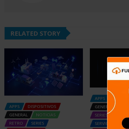
RELATED STORY
APPS
DISPOS
APPS
DISPOSITIVOS
GENERAL
NOT
GENERAL
NOTICIAS
SERIES
RETRO
SERIES
SERVICIOS DE T