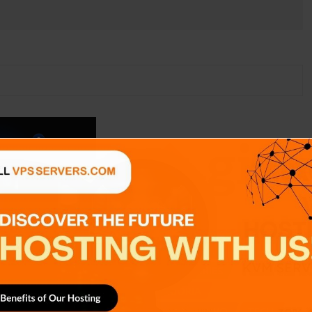
ITIVOS
APPS
GENERAL
ICIAS
NOTICIAS
SERIES
SIN CATEGORÍA
RANSMISIÓN
SISTEMA OPERATIVO
TECH