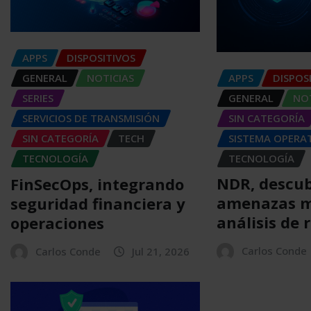
APPS
DISPOSITIVOS
APPS
DISPOS
GENERAL
NOTICIAS
GENERAL
NOT
SERIES
SIN CATEGORÍA
SERVICIOS DE TRANSMISIÓN
SISTEMA OPERA
SIN CATEGORÍA
TECH
TECNOLOGÍA
TECNOLOGÍA
NDR, descu
FinSecOps, integrando
amenazas m
seguridad financiera y
análisis de 
operaciones
Carlos Conde
Carlos Conde
Jul 21, 2026