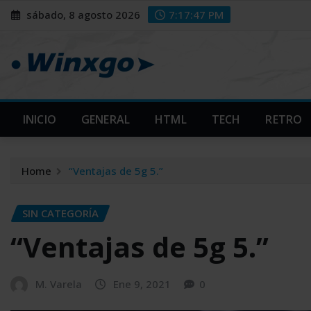
Skip
modal-check
modal-check
sábado, 8 agosto 2026
7:17:49 PM
to
content
INICIO
GENERAL
HTML
TECH
RETRO
Home
“Ventajas de 5g 5.”
SIN CATEGORÍA
“Ventajas de 5g 5.”
M. Varela
Ene 9, 2021
0