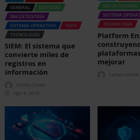
SIN CATEGORÍA
GENERAL
NOTICIAS
SISTEMA OPERA
SIN CATEGORÍA
TECNOLOGÍA
SISTEMA OPERATIVO
TECH
Platform En
TECNOLOGÍA
construyen
SIEM: El sistema que
plataformas
convierte miles de
mejorar
registros en
información
Carlos Conde
Carlos Conde
Ago 4, 2026