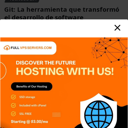
Git: La herramienta que transformó
el desarrollo de software
Carlos Conde
Ago 5, 2026
APPS
DISPOSITIVOS
GENERAL
NOTICIAS
SIN CATEGORÍA
SISTEMA OPERATIVO
TECH
TECNOLOGÍA
SIEM: El sistema que convierte miles
de registros en información
Carlos Conde
Ago 4, 2026