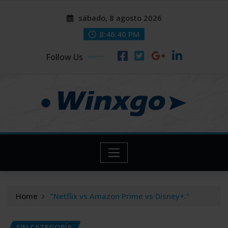
Skip
modal-check
modal-check
sábado, 8 agosto 2026
to
content
8:46:41 PM
Follow Us
Home
“Netflix vs Amazon Prime vs Disney+.”
SIN CATEGORÍA