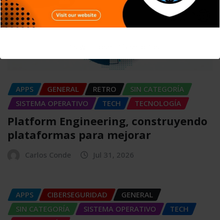
This will close in
4
seconds
APPS
GENERAL
RETRO
SIN CATEGORÍA
SISTEMA OPERATIVO
TECH
TECNOLOGÍA
Platform Engineering, construyendo
plataformas para mejorar
Carlos Conde
Jul 31, 2026
APPS
CIBERSEGURIDAD
GENERAL
SIN CATEGORÍA
SISTEMA OPERATIVO
TECH