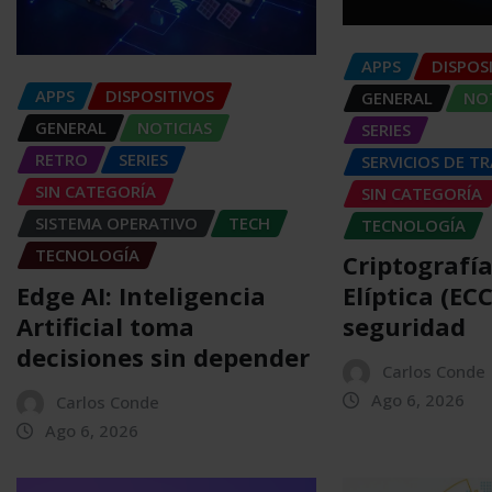
APPS
DISPOS
APPS
DISPOSITIVOS
GENERAL
NOT
GENERAL
NOTICIAS
SERIES
RETRO
SERIES
SERVICIOS DE T
SIN CATEGORÍA
SIN CATEGORÍA
SISTEMA OPERATIVO
TECH
TECNOLOGÍA
TECNOLOGÍA
Criptografí
Edge AI: Inteligencia
Elíptica (EC
Artificial toma
seguridad
decisiones sin depender
Carlos Conde
Ago 6, 2026
Carlos Conde
Ago 6, 2026