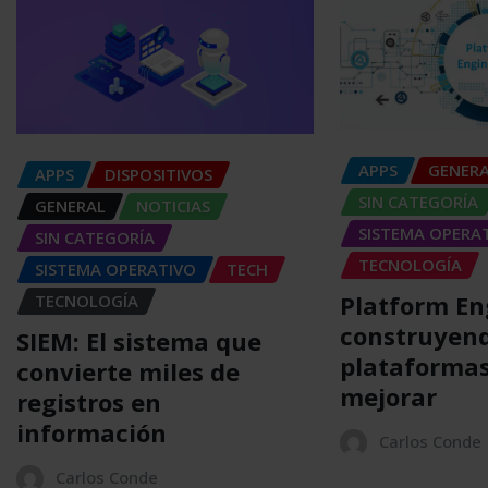
APPS
GENER
APPS
DISPOSITIVOS
SIN CATEGORÍA
GENERAL
NOTICIAS
SISTEMA OPERA
SIN CATEGORÍA
TECNOLOGÍA
SISTEMA OPERATIVO
TECH
Platform En
TECNOLOGÍA
construyen
SIEM: El sistema que
plataformas
convierte miles de
mejorar
registros en
información
Carlos Conde
Carlos Conde