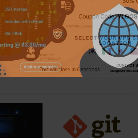
This will close in
5
seconds