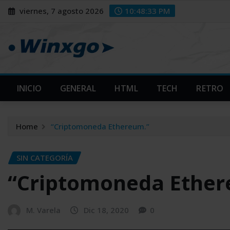
Skip
modal-check
modal-check
viernes, 7 agosto 2026
10:48:34 PM
to
content
INICIO
GENERAL
HTML
TECH
RETRO
Home
“Criptomoneda Ethereum.”
SIN CATEGORÍA
“Criptomoneda Ether
M. Varela
Dic 18, 2020
0