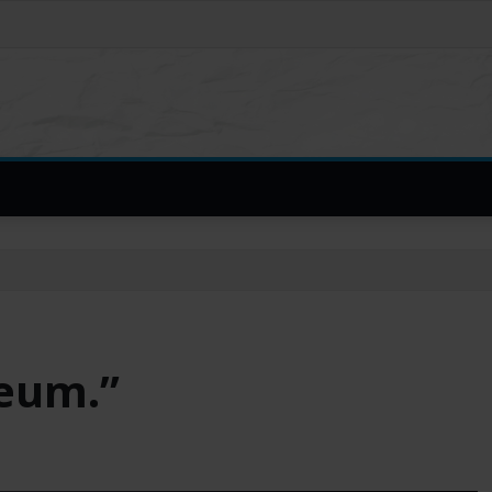
eum.”