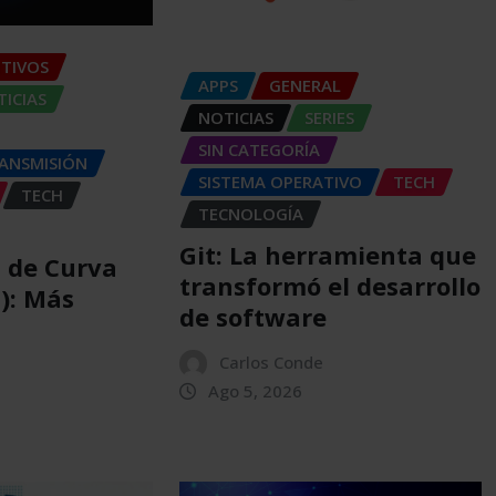
ITIVOS
APPS
GENERAL
ICIAS
NOTICIAS
SERIES
SIN CATEGORÍA
RANSMISIÓN
SISTEMA OPERATIVO
TECH
TECH
TECNOLOGÍA
Git: La herramienta que
a de Curva
transformó el desarrollo
C): Más
de software
Carlos Conde
Ago 5, 2026