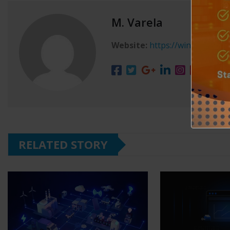
M. Varela
Website:
https://winxgo.com/
RELATED STORY