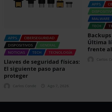
APPS
C
DISPOSITI
MALWARE
TECH
T
Backups
APPS
CIBERSEGURIDAD
Última l
DISPOSITIVOS
GENERAL
frente a
NOTICIAS
TECH
TECNOLOGÍA
Carlos 
Llaves de seguridad físicas:
El siguiente paso para
proteger
Carlos Conde
Ago 7, 2026