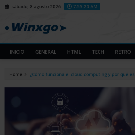
Skip
modal-check
modal-check
sábado, 8 agosto 2026
7:55:20 AM
to
content
INICIO
GENERAL
HTML
TECH
RETRO
Home
¿Cómo funciona el cloud computing y por qué es