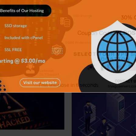
Un servidor cloud es tolerante a fallos de hardware,
un VPS no. Esto es así porque un servidor cloud se…
READ MORE
This will close in
5
seconds