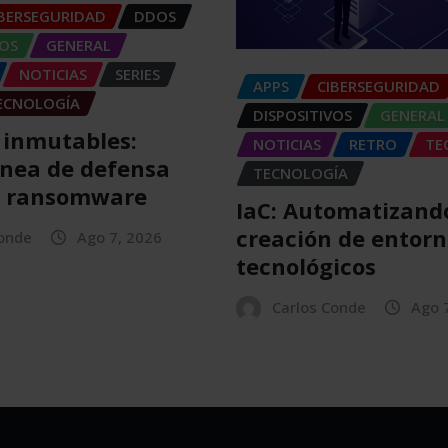
IBERSEGURIDAD
DDOS
VOS
GENERAL
NOTICIAS
SERIES
APPS
CIBERSEGURIDAD
ECNOLOGÍA
DISPOSITIVOS
GENERAL
 inmutables:
NOTICIAS
RETRO
TE
ínea de defensa
TECNOLOGÍA
l ransomware
IaC: Automatizando
creación de entorn
Conde
Ago 7, 2026
tecnológicos
Carlos Conde
Ago 