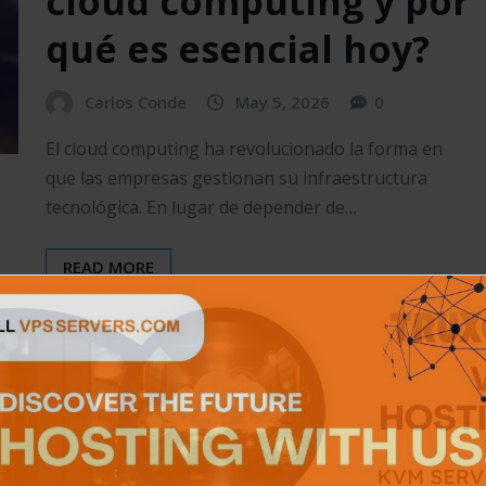
cloud computing y por
qué es esencial hoy?
Carlos Conde
May 5, 2026
0
El cloud computing ha revolucionado la forma en
que las empresas gestionan su infraestructura
tecnológica. En lugar de depender de…
READ MORE
CIBERSEGURIDAD
Diferencias de un VPS
y un Cloud Server
Ana Paola Hérnandez
Jun 14, 2022
0