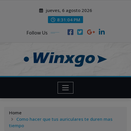
Skip
modal-check
modal-check
jueves, 6 agosto 2026
to
content
8:31:05 PM
Follow Us
Home
Como hacer que tus auriculares te duren mas
tiempo