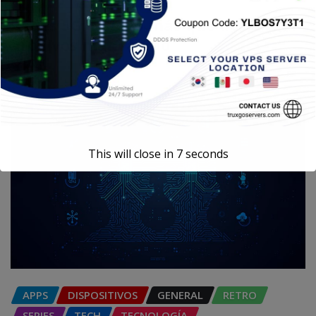
Redes 5G: Mucho más que descargar
archivos más rápido
Carlos Conde
Ago 5, 2026
This will close in
6
seconds
APPS
DISPOSITIVOS
GENERAL
RETRO
SERIES
TECH
TECNOLOGÍA