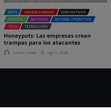
APPS
CIBERSEGURIDAD
DISPOSITIVOS
GENERAL
NOTICIAS
SISTEMA OPERATIVO
TECH
TECNOLOGÍA
Honeypots: Las empresas crean
trampas para los atacantes
Carlos Conde
Ago 5, 2026
Copyright © 2025 | Powered by
WordPress
|
NewsExo