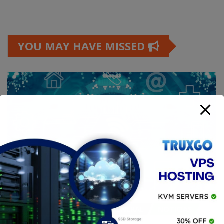
YOU MAY HAVE MISSED
APPS
DISPOSITIVOS
GENERAL
NOTICIAS
TECH
TECNOLOGÍA