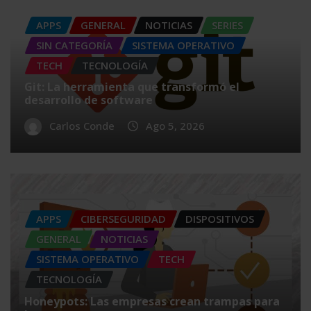
APPS
GENERAL
NOTICIAS
SERIES
SIN CATEGORÍA
SISTEMA OPERATIVO
TECH
TECNOLOGÍA
Git: La herramienta que transformó el
desarrollo de software
Carlos Conde
Ago 5, 2026
APPS
CIBERSEGURIDAD
DISPOSITIVOS
GENERAL
NOTICIAS
SISTEMA OPERATIVO
TECH
TECNOLOGÍA
Honeypots: Las empresas crean trampas para