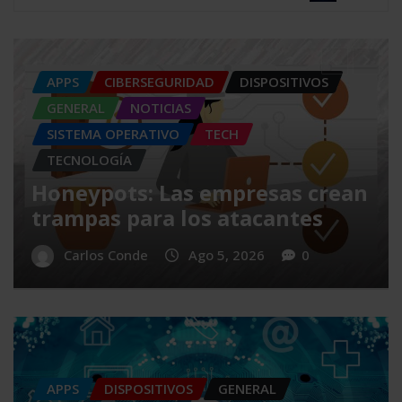
APPS
DISPOSITIVOS
GENERAL
NOTICIAS
SIN CATEGORÍA
SISTEMA OPERATIVO
TECH
TECNOLOGÍA
SIEM: El sistema que convierte
n
miles de registros en
información
Carlos Conde
Ago 4, 2026
0
APPS
DISPOSITIVOS
GENERAL