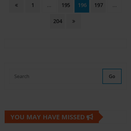
Paginación
1
…
195
196
197
…
de
204
entradas
Go
YOU MAY HAVE MISSED