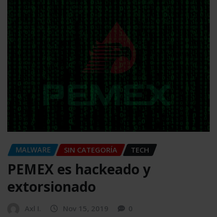
MALWARE
SIN CATEGORÍA
TECH
PEMEX es hackeado y
extorsionado
Axl I.
Nov 15, 2019
0