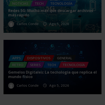
NOTICIAS
TECH
TECNOLOGÍA
Redes 5G: Mucho más que descargar archivos
más rápido
Carlos Conde
Ago 5, 2026
APPS
DISPOSITIVOS
GENERAL
RETRO
SERIES
TECH
TECNOLOGÍA
Gemelos Digitales: La tecnología que replica el
mundo físico
Carlos Conde
Ago 5, 2026