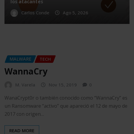
los atacantes
Carlos Conde
Ago 5, 2026
MALWARE
TECH
WannaCry
M. Varela
Nov 15, 2019
0
WanaCrypt0r o también conocido como “WannaCry” es
un Ransomware “activo” que apareció el 12 de mayo de
2017 con origen…
READ MORE