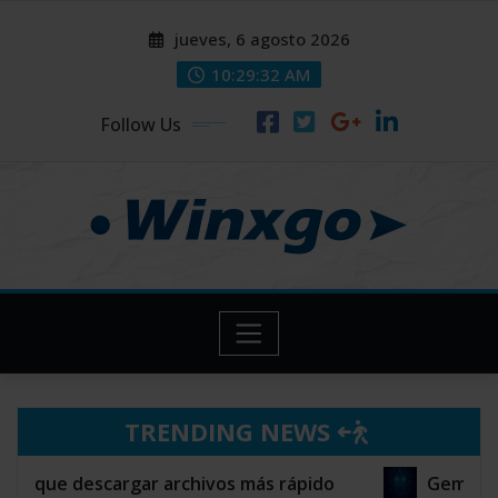
Skip
modal-check
modal-check
jueves, 6 agosto 2026
to
content
10:29:33 AM
Follow Us
TRENDING NEWS
cargar archivos más rápido
Gemelos Digitales: L