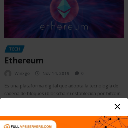
TECH
Ethereum
Winxgo
Nov 14, 2019
0
Es una plataforma digital que adopta la tecnología de
cadena de bloques (blockchain) establecida por bitcoin
y expande su uso…
READ MORE