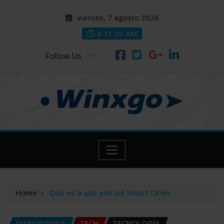
Skip
modal-check
modal-check
viernes, 7 agosto 2026
to
content
6:31:36 AM
Follow Us
Home
Que es o que son los Smart Cities
DISPOSITIVOS
TECH
TECNOLOGÍA