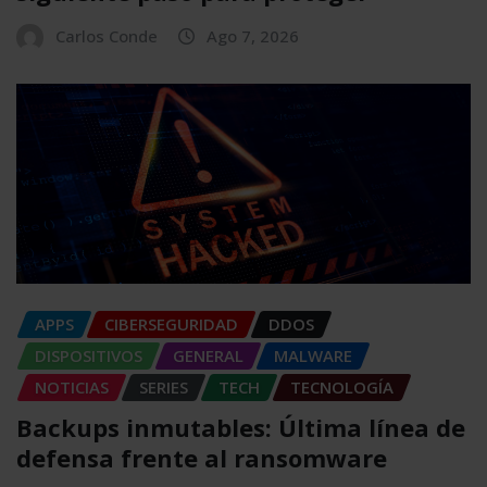
Carlos Conde
Ago 7, 2026
APPS
CIBERSEGURIDAD
DDOS
DISPOSITIVOS
GENERAL
MALWARE
NOTICIAS
SERIES
TECH
TECNOLOGÍA
Backups inmutables: Última línea de
defensa frente al ransomware