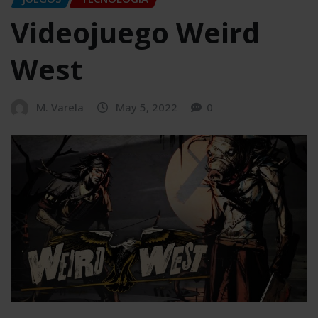
Videojuego Weird
West
M. Varela
May 5, 2022
0