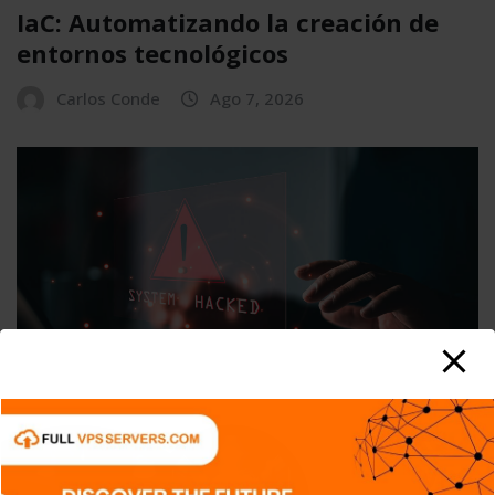
IaC: Automatizando la creación de
entornos tecnológicos
Carlos Conde
Ago 7, 2026
APPS
DISPOSITIVOS
GENERAL
NOTICIAS
SERIES
TECH
TECNOLOGÍA