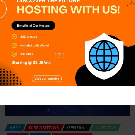
Shadow IT: El riesgo silencioso que
muchas empresas no detectan
Carlos Conde
Ago 7, 2026
This will close in
4
seconds
APPS
DISPOSITIVOS
GENERAL
NOTICIAS