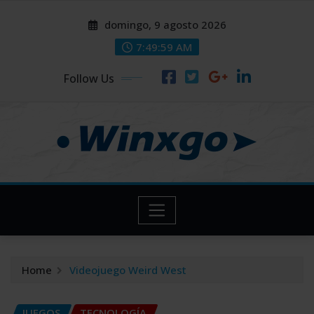
Skip
modal-check
modal-check
domingo, 9 agosto 2026
to
content
7:50:00 AM
Follow Us
Home
Videojuego Weird West
JUEGOS
TECNOLOGÍA