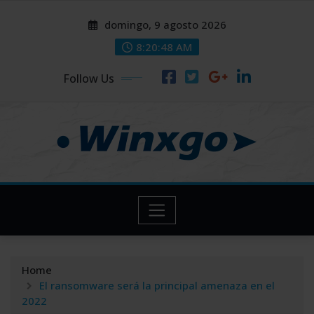
Skip
modal-check
modal-check
domingo, 9 agosto 2026
to
content
8:20:49 AM
Follow Us
Home
El ransomware será la principal amenaza en el
2022