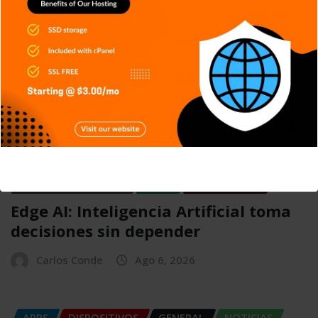
SERIES
TECH
TECNOLOGÍA
Shadow IT: El riesgo silencioso que
muchas empresas no detectan
Carlos Conde
Ago 7, 2026
APPS
DISPOSITIVOS
GENERAL
NOTICIAS
RETRO
SERIES
SIN CATEGORÍA
This will close in
4
seconds
SISTEMA OPERATIVO
TECH
TECNOLOGÍA
Edge AI: Inteligencia Artificial toma
decisiones sin depender
Carlos Conde
Ago 6, 2026
APPS
DISPOSITIVOS
GENERAL
NOTICIAS