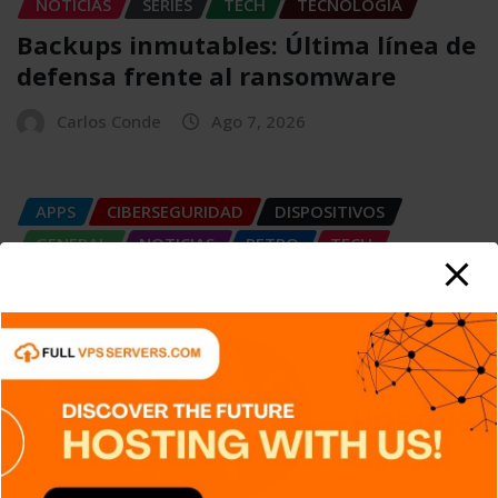
NOTICIAS
SERIES
TECH
TECNOLOGÍA
Backups inmutables: Última línea de
defensa frente al ransomware
Carlos Conde
Ago 7, 2026
APPS
CIBERSEGURIDAD
DISPOSITIVOS
GENERAL
NOTICIAS
RETRO
TECH
TECNOLOGÍA
IaC: Automatizando la creación de
entornos tecnológicos
Carlos Conde
Ago 7, 2026
APPS
DISPOSITIVOS
GENERAL
NOTICIAS