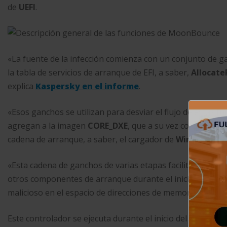
de
UEFI
.
«La fuente de la infección comienza con un conjunto de g
la tabla de servicios de arranque de EFI, a saber,
Allocate
explica
Kaspersky en el informe
.
«Esos ganchos se utilizan para desviar el flujo de estas f
agregan a la imagen
CORE_DXE
, que a su vez configura 
cadena de arranque, a saber, el cargador de
Windows
».
«Esta cadena de ganchos de varias etapas facilita la pro
otros componentes de arranque durante el inicio del siste
malicioso en el espacio de direcciones de memoria del
ker
Este controlador se ejecuta durante el inicio del
kernel
de