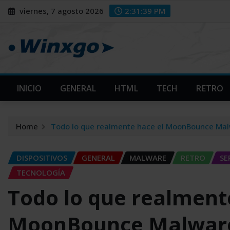
Skip
modal-check
modal-check
viernes, 7 agosto 2026
2:31:40 PM
to
content
INICIO
GENERAL
HTML
TECH
RETRO
Home
Todo lo que realmente hace el MoonBounce Ma
DISPOSITIVOS
GENERAL
MALWARE
RETRO
SE
TECNOLOGÍA
Todo lo que realment
MoonBounce Malwar