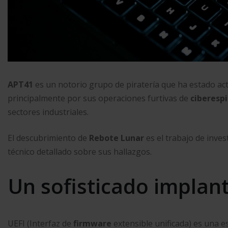
APT41
es un notorio grupo de piratería que ha estado ac
principalmente por sus operaciones furtivas de
ciberesp
sectores industriales.
El descubrimiento de
Rebote Lunar
es el trabajo de inve
técnico detallado sobre sus hallazgos.
Un sofisticado implan
UEFI (Interfaz de
firmware
extensible unificada) es una e