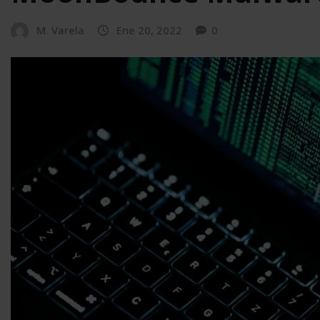
M. Varela
Ene 20, 2022
0