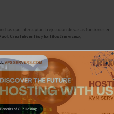
anchos que interceptan la ejecución de varias funciones en
Pool
,
CreateEventEx
y
ExitBootServices
»,
unciones a un
shellcode
malicioso que los atacantes
ganchos adicionales en los componentes posteriores de la
pagación de código malicioso desde la imagen
CORE_DXE
a
ma, lo que permite la introducción de un controlador
nel
de
Windows
».
l sistema operativo e inyecta el malware en un proceso