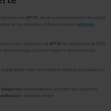
oonBounce con
APT41
, desde la implementación del propio
erados de sus servidores
C2
que coinciden
informes
y acusó a cinco miembros de
APT41
en septiembre de 2020,
or demuestra que la presión legal no desanimó a los
e puede desarrollar herramientas evasivas que pasan por
,
Kaspersky
recomienda que se tomen las siguientes
onBounce
o malware similar: