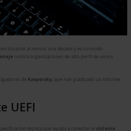
tivo durante al menos una década y es conocido
ionaje
contra organizaciones de alto perfil de varios
stigadores de
Kaspersky
, que han publicado un informe
te UEFI
specificación técnica que ayuda a conectar el
sistema