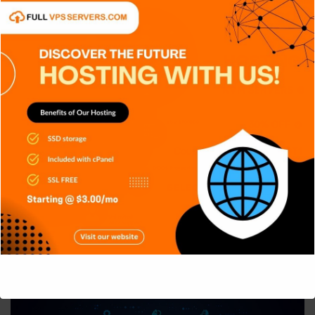
APPS
DISPOSITIVOS
GENERAL
NOTICIAS
TECH
TECNOLOGÍA
Redes 5G: Mucho más que descargar
archivos más rápido
Carlos Conde
Ago 5, 2026
This will close in
5
seconds