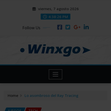
Skip
modal-check
modal-check
viernes, 7 agosto 2026
to
content
4:38:27 PM
Follow Us
Home
Lo asombroso del Ray Tracing
JUEGOS
TECH