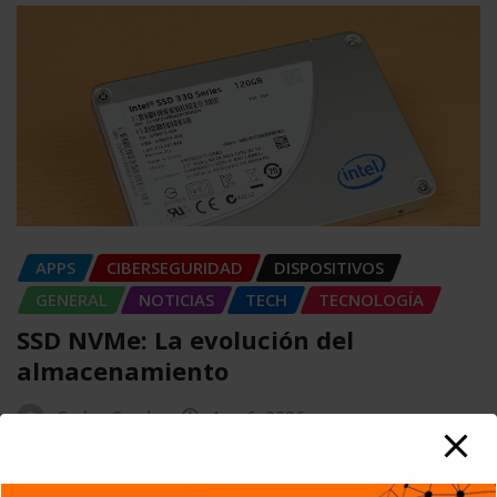
APPS
CIBERSEGURIDAD
DISPOSITIVOS
GENERAL
NOTICIAS
TECH
TECNOLOGÍA
SSD NVMe: La evolución del
almacenamiento
Carlos Conde
Ago 6, 2026