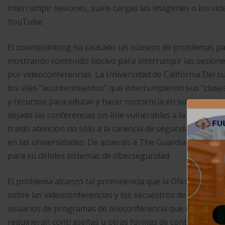
interrumpir sesiones, suele cargas las imágenes o los ví
YouTube.
El zoombombing ha causado un número de problemas para
mostrando contenido lascivo para interrumpir las sesione
por videoconferencias. La Universidad de California Del 
los viles “acontecimientos” que interrumpieron sus “clase
y recursos para educar y hacer conciencia en su alumnad
dejado las conferencias on-line vulnerables a la intrusió
traído atención no sólo a la carencia de seguridad en pla
en las universidades. De acuerdo a The Guardian, la Unive
para su débiles sistemas de ciberseguridad.
El problema alcanzó tal prominencia que la Oficina Federal
sobre las videoconferencias y los secuestros de aulas en l
usuarios de programas de teleconferencia que mantuviera
requirieran contraseñas u otras formas de control de acce