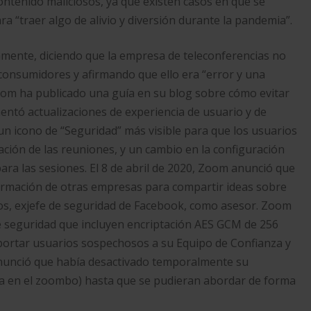
ontenido maliciosos, ya que existen casos en que se
“traer algo de alivio y diversión durante la pandemia”.​
camente, diciendo que la empresa de teleconferencias no
 consumidores y afirmando que ello era “error y una
Zoom ha publicado una guía en su blog sobre cómo evitar
mentó actualizaciones de experiencia de usuario y de
 un icono de “Seguridad” más visible para que los usuarios
cación de las reuniones, y un cambio en la configuración
ara las sesiones. El 8 de abril de 2020, Zoom anunció que
formación de otras empresas para compartir ideas sobre
mos, exjefe de seguridad de Facebook, como asesor. Zoom
 de seguridad que incluyen encriptación AES GCM de 256
reportar usuarios sospechosos a su Equipo de Confianza y
nunció que había desactivado temporalmente su
ica en el zoombo) hasta que se pudieran abordar de forma