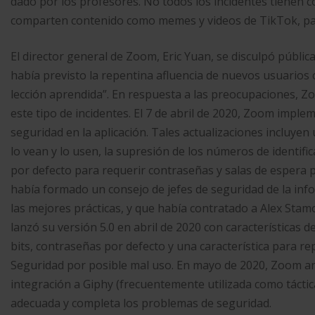
dado por los profesores. No todos los incidentes tienen c
comparten contenido como memes y videos de TikTok, para 
El director general de Zoom, Eric Yuan, se disculpó públi
había previsto la repentina afluencia de nuevos usuarios
lección aprendida”.​ En respuesta a las preocupaciones, 
este tipo de incidentes. El 7 de abril de 2020, Zoom imple
seguridad en la aplicación. Tales actualizaciones incluyen
lo vean y lo usen, la supresión de los números de identifi
por defecto para requerir contraseñas y salas de espera p
había formado un consejo de jefes de seguridad de la in
las mejores prácticas, y que había contratado a Alex Sta
lanzó su versión 5.0 en abril de 2020 con características
bits, contraseñas por defecto y una característica para 
Seguridad por posible mal uso. En mayo de 2020, Zoom a
integración a Giphy (frecuentemente utilizada como táct
adecuada y completa los problemas de seguridad.​