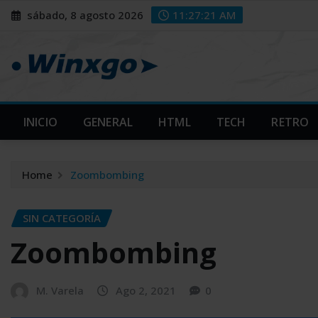
Skip
modal-check
modal-check
sábado, 8 agosto 2026
11:27:22 AM
to
content
INICIO
GENERAL
HTML
TECH
RETRO
Home
Zoombombing
SIN CATEGORÍA
Zoombombing
M. Varela
Ago 2, 2021
0