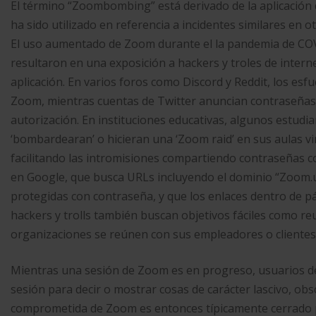
El término “Zoombombing” está derivado de la aplicación
ha sido utilizado en referencia a incidentes similares en 
El uso aumentado de Zoom durante el la pandemia de COV
resultaron en una exposición a hackers y troles de interne
aplicación. En varios foros como Discord y Reddit, los es
Zoom, mientras cuentas de Twitter anuncian contraseñas 
autorización. En instituciones educativas, algunos estud
‘bombardearan’ o hicieran una ‘Zoom raid’ en sus aulas v
facilitando las intromisiones compartiendo contraseñas c
en Google, que busca URLs incluyendo el dominio “Zoom.u
protegidas con contraseña, y que los enlaces dentro de pá
hackers y trolls también buscan objetivos fáciles como re
organizaciones se reúnen con sus empleadores o clientes a
Mientras una sesión de Zoom es en progreso, usuarios de
sesión para decir o mostrar cosas de carácter lascivo, obs
comprometida de Zoom es entonces típicamente cerrado por