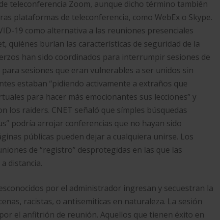
 de teleconferencia Zoom, aunque dicho término también
otras plataformas de teleconferencia, como WebEx o Skype.​
ID-19 como alternativa a las reuniones presenciales
t, quiénes burlan las características de seguridad de la
fuerzos han sido coordinados para interrumpir sesiones de
para sesiones que eran vulnerables a ser unidos sin
iantes estaban “pidiendo activamente a extraños que
irtuales para hacer más emocionantes sus lecciones” y
on los raiders.​ CNET señaló que símples búsquedas
s” podría arrojar conferencias que no hayan sido
ginas públicas pueden dejar a cualquiera unirse. Los
uniones de “registro” desprotegidas en las que las
 distancia.​
sconocidos por el administrador ingresan y secuestran la
cenas, racistas, o antisemiticas en naturaleza. La sesión
 el anfitrión de reunión. Aquellos que tienen éxito en