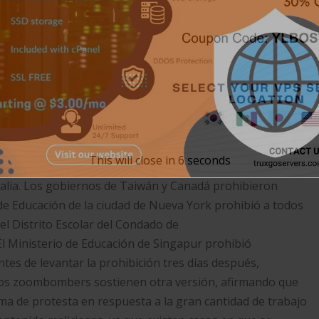
alla compartida sólo al anfitrión de la reunión. Dado el
ado de Nueva York inició una investigación a la
dor de EE.UU. Sherrod Brown preguntó la Comisión de
Zoom de estar metido en prácticas engañosas con la
organizaciones prohibieron el uso de Zoom. En abril del
s corporativas, dirigiendo a los empleados a usar en su
This will close in
5
seconds
Zoom también fue prohibido por SpaceX, Smart
alia. Los gobiernos de Taiwán y Canadá prohibieron
de Educación de la ciudad de Nueva York prohibió a todos
el Distrito Escolar del Condado de
El Ministerio de Educación de Singapur prohibió
tes de levantar la prohibición tres días después,
gunos zoombombers sostienen otra versión, afirmando que
ma de protesta en respuesta a la gran cantidad de trabajo