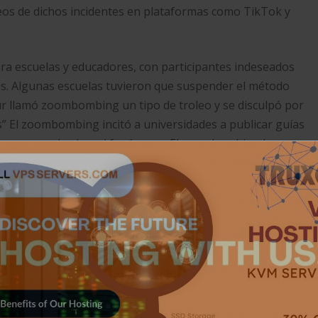
deos de dichos incidentes en plataformas como TikTok y
 escuelas y educadores, con participantes indeseados
s.​ Algunas escuelas tuvieron que suspender el método
sur llamó zoombombing un tipo de troleo y se disculpó por
s” El zoombombing incitó a universidades a publicar guías
o y personal sobre el fenómeno.​ El zoombombing ha
n de las personas buscan causar daño. Estos delitos han
taformas de videoconferencia, sino también a la carencia
rsidad de Warwick, durante un escándalo, recibió críticas
 de Investigaciones de los Estados Unidos (FBI) advirtió
ínea, a los que llamó “zoombombing”. El FBI aconsejó a los
n las reuniones en privado, que
so, como “salas de espera” para limitar el acceso sólo a