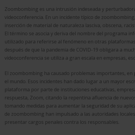
Zoombombing es una intrusión indeseada y perturbadora,
videoconferencia. En un incidente típico de zoombombing,
inserción de material de naturaleza lasciva, obscena, racist
El término se asocia y deriva del nombre del programa i
utilizado para referirse al fenómeno en otras plataformas
después de que la pandemia de COVID-19 obligara a much
videoconferencia se utiliza a gran escala en empresas, esc
El zoombombing ha causado problemas importantes, en pa
el mundo. Esos incidentes han dado lugar a un mayor escru
plataforma por parte de instituciones educativas, empre
respuesta, Zoom, citando la repentina afluencia de nuev
tomando medidas para aumentar la seguridad de su aplicac
de zoombombing han impulsado a las autoridades locales y
presentar cargos penales contra los responsables.