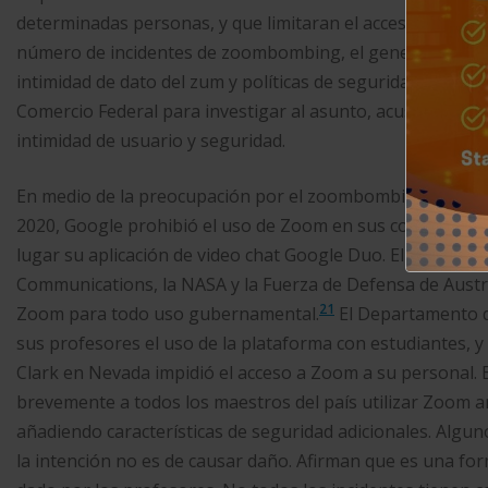
determinadas personas, y que limitaran el acceso a la pant
número de incidentes de zoombombing, el general de abog
intimidad de dato del zum y políticas de seguridad. Sena
Comercio Federal para investigar al asunto, acusando a 
intimidad de usuario y seguridad.​
En medio de la preocupación por el zoombombing, varias 
2020, Google prohibió el uso de Zoom en sus computadora
lugar su aplicación de video chat Google Duo. El uso de 
Communications, la NASA y la Fuerza de Defensa de Austr
21
Zoom para todo uso gubernamental.
​ El Departamento 
sus profesores el uso de la plataforma con estudiantes, y 
Clark en Nevada impidió el acceso a Zoom a su personal. 
brevemente a todos los maestros del país utilizar Zoom an
añadiendo características de seguridad adicionales.​ Al
la intención no es de causar daño. Afirman que es una for