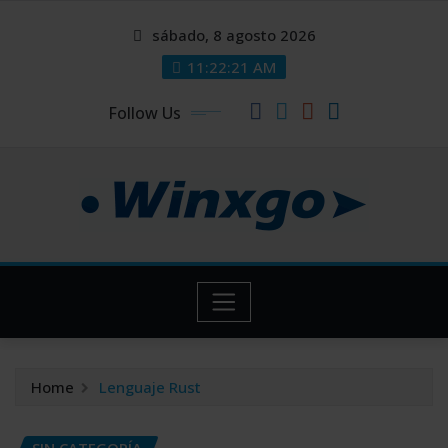
Skip
modal-check
modal-check
sábado, 8 agosto 2026
to
content
11:22:21 AM
Follow Us
Home
Lenguaje Rust
SIN CATEGORÍA