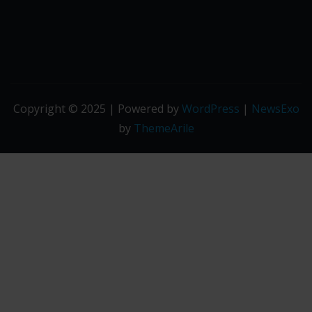
Copyright © 2025 | Powered by
WordPress
|
NewsExo
by
ThemeArile