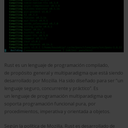
Rust es un lenguaje de programación compilado,
de propósito general y multiparadigma que está siendo
desarrollado por Mozilla. Ha sido diseñado para ser “un
lenguaje seguro, concurrente y práctico”. Es
un lenguaje de programación multiparadigma que
soporta programación funcional pura, por
procedimientos, imperativa y orientada a objetos.
Según la política de Mozilla, Rust es desarrollado de