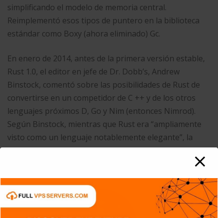
simplificando el modelo de memoria central.
Reimplementó esos tipos de puntero en la biblioteca
estándar como Boxy (ahora eliminado) Gc.
En enero de 2014, antes de la primera versión estable,
Rust 1.0, el editor en jefe de Dr. Dobb’s, Andrew
Binstock, comentó sobre las posibilidades de Rust de
convertirse en un competidor de C ++ y de los otros
lenguajes próximos D, Go y Nim (entonces Nimrod).
Según Binstock, mientras que Rust era “ampliamente
visto como un lenguaje notablemente elegante”, la
adopción se ralentizó porque cambió repetidamente
entre versiones.​
Rust fue el tercer lenguaje de programación más
querido en la encuesta anual de Stack Overflow de 2015
y ocupó el primer lugar en 2016-2020.​