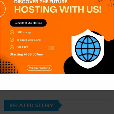
El lenguaje se menciona en El libro de Mozilla como
“metal oxidado”.
M. Varela
Website:
https://winxgo.com/
This will close in
3
seconds
RELATED STORY