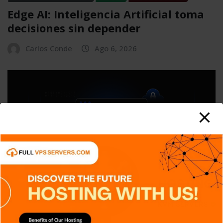
Edge AI: Inteligencia Artificial toma
decisiones sin depender
Carlos Conde
Ago 6, 2026
APPS
DISPOSITIVOS
GENERAL
NOTICIAS
SERIES
SERVICIOS DE TRANSMISIÓN
SIN CATEGORÍA
TECH
TECNOLOGÍA