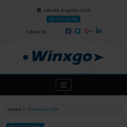
Skip
modal-check
modal-check
sábado, 8 agosto 2026
to
content
7:03:21 PM
Follow Us
Home
Protocolo ICMP
SIN CATEGORÍA