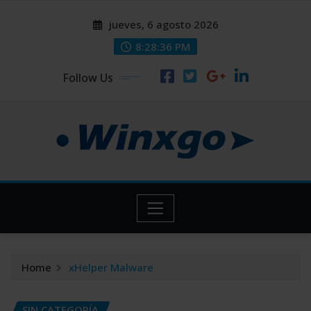
Skip
modal-check
modal-check
jueves, 6 agosto 2026
to
content
8:28:36 PM
Follow Us
Home
xHelper Malware
SIN CATEGORÍA