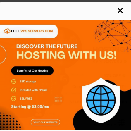
SIEM: El sistema que convierte miles
de registros en información
Carlos Conde
Ago 4, 2026
APPS
GENERAL
RETRO
SIN CATEGORÍA
SISTEMA OPERATIVO
TECH
TECNOLOGÍA
Platform Engineering, construyendo
plataformas para mejorar
Carlos Conde
Jul 31, 2026
APPS
CIBERSEGURIDAD
GENERAL
SIN CATEGORÍA
SISTEMA OPERATIVO
TECH
TECNOLOGÍA