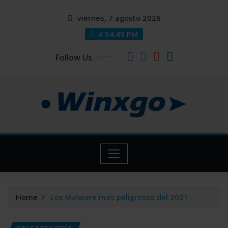
Skip
modal-check
modal-check
viernes, 7 agosto 2026
to
content
4:34:49 PM
Follow Us
Home
Los Malware más peligrosos del 2021
SIN CATEGORÍA