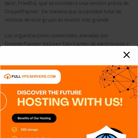
decir, FriedEx), que se considera una versión previa de
DoppelPaymer. De manera que la cantidad total de
víctimas de este grupo es mucho más grande.
Las organizaciones comerciales atacadas por
DopplerPaymer incluyen fabricantes de electrónicos y
automóviles, así como a una gran empresa petrolea
latinoamericana. Con frecuencia, DoppelPaymer dirige
sus ataques a organizaciones gubernamentales en
todo el mundo, incluidos servicios de salud, emergencia
y educación. El grupo también llegó a los titulares
después de publicar información de los
votantes robada del Condado de Hall, en Georgia,
y recibir $500,000 dólares del Condado de Delaware,
Pennsylvania, ambos en los Estados Unidos. Los
ataques de DoppelPaymer continúan hasta ahora: en
febrero de este año, un organismo de investigación