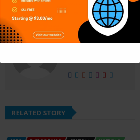
europeo anunció que habían sido hackeados.
M. Varela
Website:
This will close in
5
seconds
https://winxgo.com/
RELATED STORY