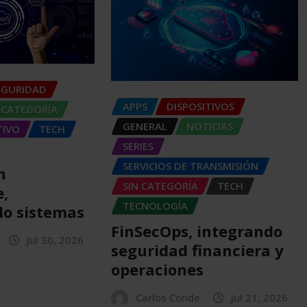
EGURIDAD
APPS
DISPOSITIVOS
 CATEGORÍA
GENERAL
NOTICIAS
TIVO
TECH
SERIES
SERVICIOS DE TRANSMISIÓN
n
SIN CATEGORÍA
TECH
e,
TECNOLOGÍA
o sistemas
FinSecOps, integrando
Jul 30, 2026
seguridad financiera y
operaciones
Carlos Conde
Jul 21, 2026