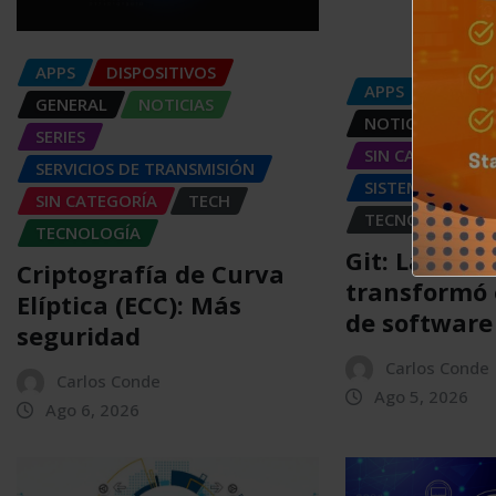
APPS
DISPOSITIVOS
APPS
GENER
GENERAL
NOTICIAS
NOTICIAS
SER
SERIES
SIN CATEGORÍA
SERVICIOS DE TRANSMISIÓN
SISTEMA OPERA
SIN CATEGORÍA
TECH
TECNOLOGÍA
TECNOLOGÍA
Git: La her
Criptografía de Curva
transformó 
Elíptica (ECC): Más
de software
seguridad
Carlos Conde
Carlos Conde
Ago 5, 2026
Ago 6, 2026