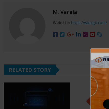
M. Varela
Website:
https://winxgo.com/
RELATED STORY