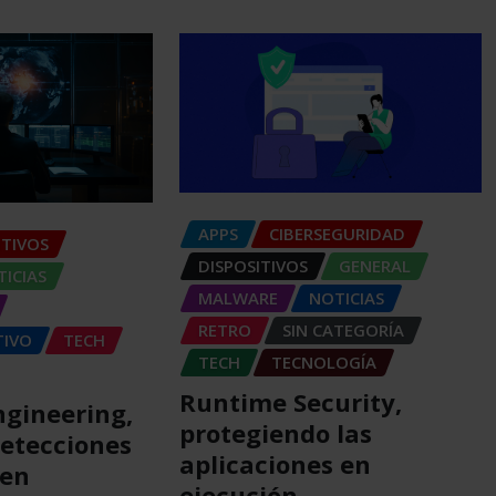
APPS
CIBERSEGURIDAD
ITIVOS
DISPOSITIVOS
GENERAL
ICIAS
MALWARE
NOTICIAS
RETRO
SIN CATEGORÍA
TIVO
TECH
TECH
TECNOLOGÍA
Runtime Security,
ngineering,
protegiendo las
etecciones
aplicaciones en
nen
ejecución