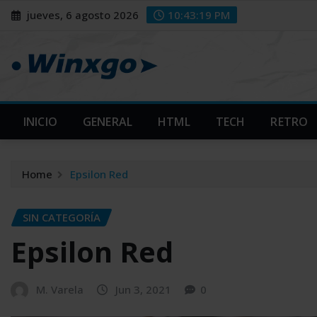
Skip
modal-check
modal-check
jueves, 6 agosto 2026
10:43:20 PM
to
content
INICIO
GENERAL
HTML
TECH
RETRO
Home
Epsilon Red
SIN CATEGORÍA
Epsilon Red
M. Varela
Jun 3, 2021
0