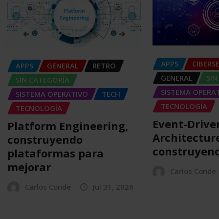
APPS
CIBERS
APPS
GENERAL
RETRO
GENERAL
SIN
SIN CATEGORÍA
SISTEMA OPERA
SISTEMA OPERATIVO
TECH
TECNOLOGÍA
TECNOLOGÍA
Event-Drive
Platform Engineering,
Architectur
construyendo
construyend
plataformas para
mejorar
Carlos Conde
Carlos Conde
Jul 31, 2026