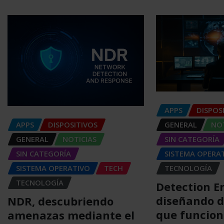
APPS
DISPOS
GENERAL
NOT
APPS
DISPOSITIVOS
SIN CATEGORÍA
GENERAL
NOTICIAS
SISTEMA OPERA
SIN CATEGORÍA
TECNOLOGÍA
SISTEMA OPERATIVO
TECH
TECNOLOGÍA
Detection E
diseñando d
NDR, descubriendo
que funcio
amenazas mediante el