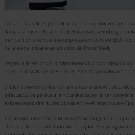
Los analistas de Sophos descubrieron un nuevo ransomwa
llama a sí mismo Epsilon Red. El malware se entregó como 
manualmente contra una empresa con sede en EEUU del s
de la etapa inicial eran un script de PowerShell.
Según la dirección de la criptomoneda proporcionada por 
pagó un rescate de 4.29 BTC el 15 de mayo (valorado en 
Si bien el nombre y las herramientas eran exclusivos de e
infectados, se parece a la nota dejada por el ransomware
existen otras similitudes obvias entre el ransomware Epsil
Parece que un servidor Microsoft Exchange de la empresa f
claro si este fue habilitado por el exploit ProxyLogon u o
principal fuera un servidor sin parches. Desde esa máquin