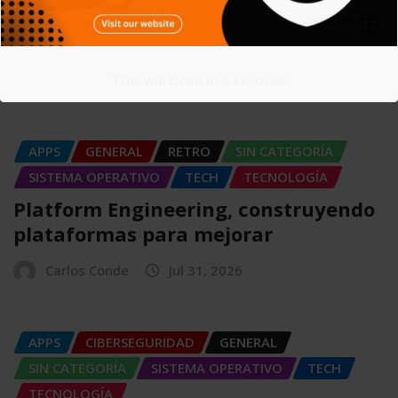
SIEM: El sistema que convierte miles
de registros en información
Carlos Conde
Ago 4, 2026
This will close in
5
seconds
APPS
GENERAL
RETRO
SIN CATEGORÍA
SISTEMA OPERATIVO
TECH
TECNOLOGÍA
Platform Engineering, construyendo
plataformas para mejorar
Carlos Conde
Jul 31, 2026
APPS
CIBERSEGURIDAD
GENERAL
SIN CATEGORÍA
SISTEMA OPERATIVO
TECH
TECNOLOGÍA