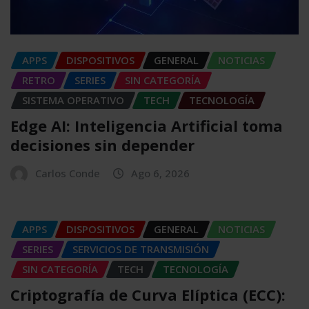
APPS
DISPOSITIVOS
GENERAL
NOTICIAS
RETRO
SERIES
SIN CATEGORÍA
SISTEMA OPERATIVO
TECH
TECNOLOGÍA
Edge AI: Inteligencia Artificial toma
decisiones sin depender
Carlos Conde
Ago 6, 2026
APPS
DISPOSITIVOS
GENERAL
NOTICIAS
SERIES
SERVICIOS DE TRANSMISIÓN
SIN CATEGORÍA
TECH
TECNOLOGÍA
Criptografía de Curva Elíptica (ECC):