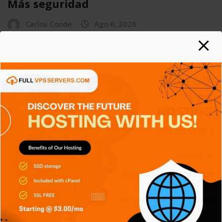
Más seguridad
Carlos Conde
Ago 6, 2026
APPS
GENERAL
NOTICIAS
SERIES
SIN CATEGORÍA
SISTEMA OPERATIVO
TECH
TECNOLOGÍA
Git: La herramienta que transformó
el desarrollo de software
Carlos Conde
Ago 5, 2026
APPS
DISPOSITIVOS
GENERAL
NOTICIAS
SIN CATEGORÍA
SISTEMA OPERATIVO
TECH
TECNOLOGÍA