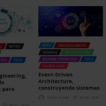
APPS
CIBERSEGURIDAD
AL
RETRO
GENERAL
SIN CATEGORÍA
SISTEMA OPERATIVO
TECH
TIVO
TECH
TECNOLOGÍA
Event-Driven
gineering,
Architecture,
do
construyendo sistemas
 para
Carlos Conde
Jul 30, 2026
Jul 31, 2026