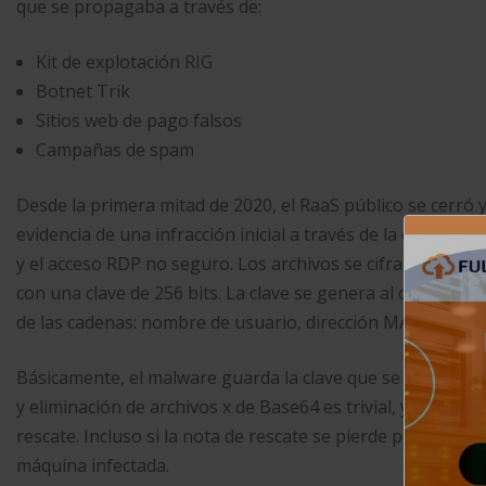
que se propagaba a través de:
Kit de explotación RIG
Botnet Trik
Sitios web de pago falsos
Campañas de spam
Desde la primera mitad de 2020, el RaaS público se cerró 
evidencia de una infracción inicial a través de la explotaci
y el acceso RDP no seguro. Los archivos se cifran mediant
con una clave de 256 bits. La clave se genera al comienzo
de las cadenas: nombre de usuario, dirección MAC del disp
Básicamente, el malware guarda la clave que se puede usar
y eliminación de archivos x de Base64 es trivial, y los dat
rescate. Incluso si la nota de rescate se pierde por alguna
máquina infectada.