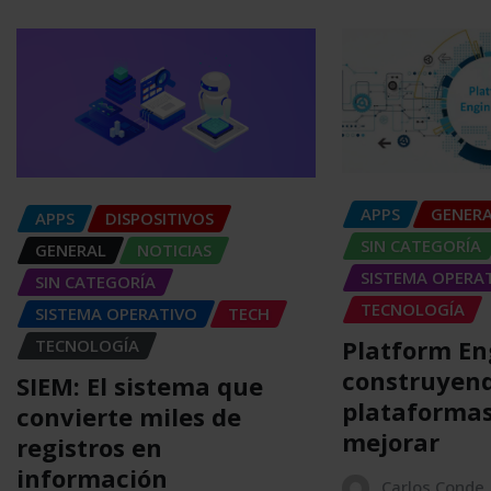
APPS
GENER
APPS
DISPOSITIVOS
SIN CATEGORÍA
GENERAL
NOTICIAS
SISTEMA OPERA
SIN CATEGORÍA
TECNOLOGÍA
SISTEMA OPERATIVO
TECH
Platform En
TECNOLOGÍA
construyen
SIEM: El sistema que
plataformas
convierte miles de
mejorar
registros en
información
Carlos Conde