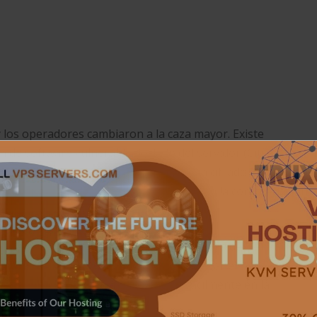
y los operadores cambiaron a la caza mayor. Existe
ón de software vulnerable del lado del servidor (Citrix ADC)
e una modificación personalizada de un cifrado Blowfish
 de la ejecución del programa y se basa en la concatenación
ositivo y número de serie del volumen.
 para descifrar en las notas de rescate. La decodificación
os de la víctima se pueden guardar sin pagar el
 razón, la clave se puede regenerar fácilmente en la