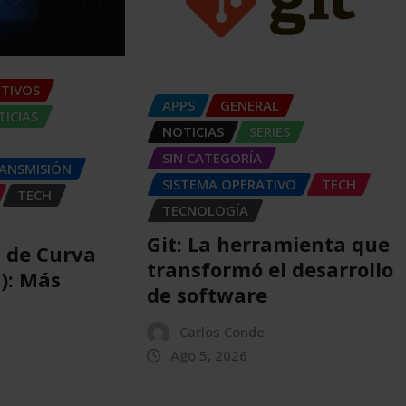
ITIVOS
APPS
GENERAL
ICIAS
NOTICIAS
SERIES
SIN CATEGORÍA
RANSMISIÓN
SISTEMA OPERATIVO
TECH
TECH
TECNOLOGÍA
Git: La herramienta que
a de Curva
transformó el desarrollo
C): Más
de software
Carlos Conde
Ago 5, 2026