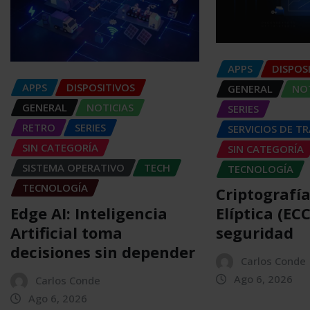
APPS
DISPOS
APPS
DISPOSITIVOS
GENERAL
NOT
GENERAL
NOTICIAS
SERIES
RETRO
SERIES
SERVICIOS DE T
SIN CATEGORÍA
SIN CATEGORÍA
SISTEMA OPERATIVO
TECH
TECNOLOGÍA
TECNOLOGÍA
Criptografí
Edge AI: Inteligencia
Elíptica (EC
Artificial toma
seguridad
decisiones sin depender
Carlos Conde
Ago 6, 2026
Carlos Conde
Ago 6, 2026