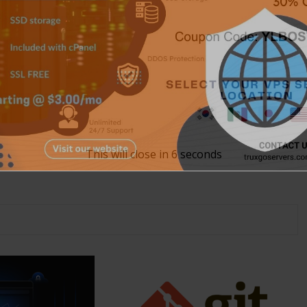
This will close in
5
seconds