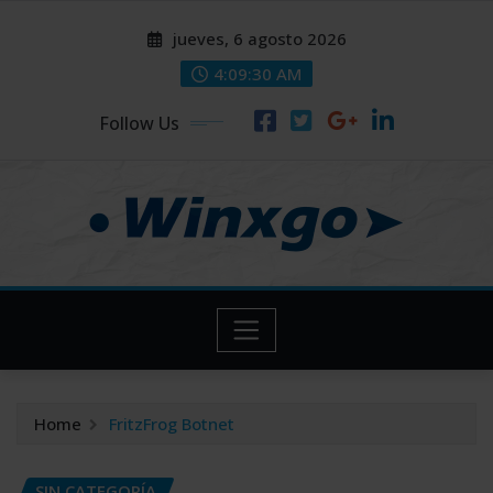
Skip
modal-check
modal-check
jueves, 6 agosto 2026
to
content
4:09:31 AM
Follow Us
Home
FritzFrog Botnet
SIN CATEGORÍA