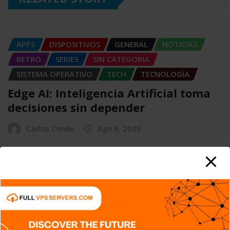
APPS
DISPOSITIVOS
GENERAL
NOTICIAS
RETRO
SERIES
SIN CATEGORÍA
SISTEMA OPERATIVO
TECH
TECNOLOGÍA
Edge AI: Inteligencia Artificial toma
decisiones sin depender
Carlos Conde
Ago 6, 2026
APPS
DISPOSITIVOS
GENERAL
NOTICIAS
SERIES
SERVICIOS DE TRANSMISIÓN
SIN CATEGORÍA
TECH
TECNOLOGÍA
Criptografía de Curva Elíptica (ECC):