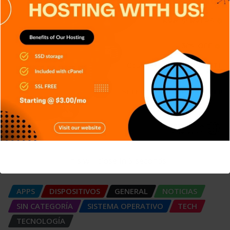
Más seguridad
Carlos Conde
Ago 6, 2026
APPS
GENERAL
NOTICIAS
SERIES
SIN CATEGORÍA
SISTEMA OPERATIVO
TECH
TECNOLOGÍA
Git: La herramienta que transformó
el desarrollo de software
Carlos Conde
Ago 5, 2026
This will close in
4
seconds
APPS
DISPOSITIVOS
GENERAL
NOTICIAS
SIN CATEGORÍA
SISTEMA OPERATIVO
TECH
TECNOLOGÍA