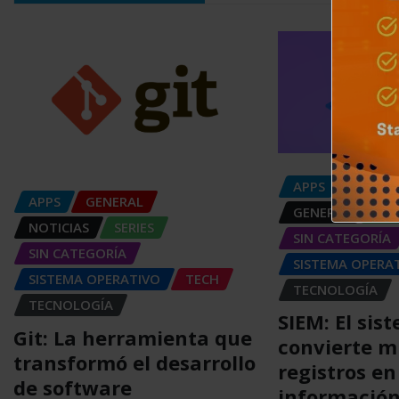
APPS
DISPOS
APPS
GENERAL
GENERAL
NOT
NOTICIAS
SERIES
SIN CATEGORÍA
SIN CATEGORÍA
SISTEMA OPERA
SISTEMA OPERATIVO
TECH
TECNOLOGÍA
TECNOLOGÍA
SIEM: El sis
Git: La herramienta que
convierte m
transformó el desarrollo
registros en
de software
informació