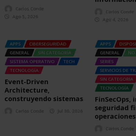
Carlos Conde
Carlos Conde
Ago 5, 2026
Ago 4, 2026
APPS
CIBERSEGURIDAD
APPS
DISPOS
GENERAL
SIN CATEGORÍA
GENERAL
NOT
SISTEMA OPERATIVO
TECH
SERIES
TECNOLOGÍA
SERVICIOS DE T
SIN CATEGORÍA
Event-Driven
TECNOLOGÍA
Architecture,
construyendo sistemas
FinSecOps, 
seguridad f
Carlos Conde
Jul 30, 2026
operaciones
Carlos Conde