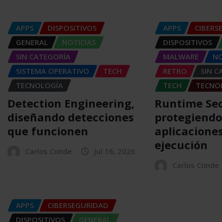
APPS
DISPOSITIVOS
APPS
CIBERS
GENERAL
NOTICIAS
DISPOSITIVOS
SIN CATEGORÍA
MALWARE
NO
SISTEMA OPERATIVO
TECH
RETRO
SIN C
TECNOLOGÍA
TECH
TECNO
Detection Engineering,
Runtime Sec
diseñando detecciones
protegiendo
que funcionen
aplicacione
ejecución
Carlos Conde
Jul 16, 2026
Carlos Conde
APPS
CIBERSEGURIDAD
DISPOSITIVOS
GENERAL