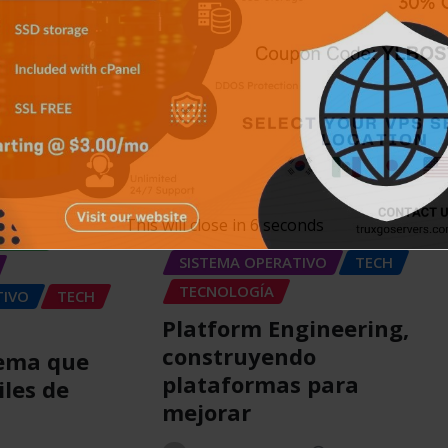
APPS
GENERAL
RETRO
ITIVOS
This will close in
5
seconds
SIN CATEGORÍA
ICIAS
SISTEMA OPERATIVO
TECH
TECNOLOGÍA
TIVO
TECH
Platform Engineering,
construyendo
tema que
plataformas para
iles de
mejorar
n