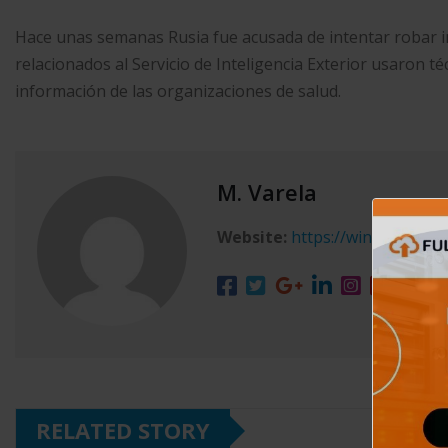
Hace unas semanas Rusia fue acusada de intentar robar i
relacionados al Servicio de Inteligencia Exterior usaron té
información de las organizaciones de salud.
M. Varela
Website:
https://winxgo.com/
RELATED STORY