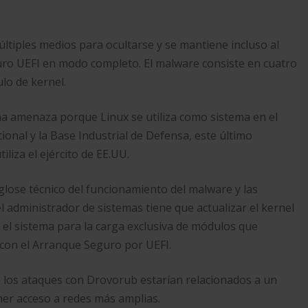
múltiples medios para ocultarse y se mantiene incluso al
guro UEFI en modo completo. El malware consiste en cuatro
lo de kernel.
a amenaza porque Linux se utiliza como sistema en el
nal y la Base Industrial de Defensa, este último
iza el ejército de EE.UU.
glose técnico del funcionamiento del malware y las
el administrador de sistemas tiene que actualizar el kernel
r el sistema para la carga exclusiva de módulos que
 con el Arranque Seguro por UEFI.
 los ataques con Drovorub estarían relacionados a un
ener acceso a redes más amplias.