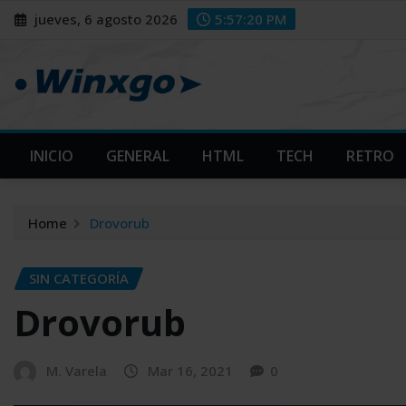
Skip
modal-check
modal-check
jueves, 6 agosto 2026
5:57:21 PM
to
content
INICIO
GENERAL
HTML
TECH
RETRO
Home
Drovorub
SIN CATEGORÍA
Drovorub
M. Varela
Mar 16, 2021
0