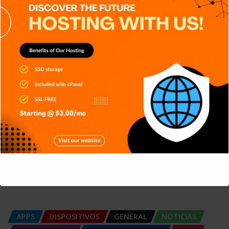
Criptografía de Curva Elíptica (ECC):
Más seguridad
Carlos Conde
Ago 6, 2026
APPS
GENERAL
NOTICIAS
SERIES
SIN CATEGORÍA
SISTEMA OPERATIVO
TECH
TECNOLOGÍA
Git: La herramienta que transformó
el desarrollo de software
This will close in
5
seconds
Carlos Conde
Ago 5, 2026
APPS
DISPOSITIVOS
GENERAL
NOTICIAS