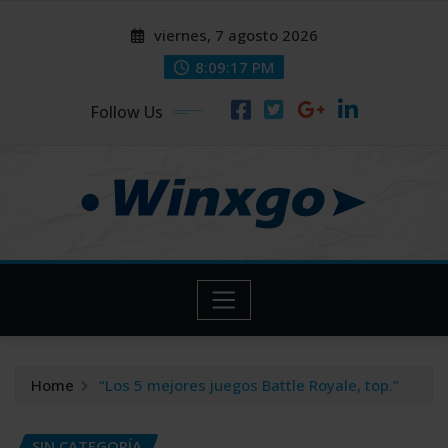
Skip
modal-check
modal-check
viernes, 7 agosto 2026
to
content
8:09:17 PM
Follow Us
Home
“Los 5 mejores juegos Battle Royale, top.”
SIN CATEGORÍA