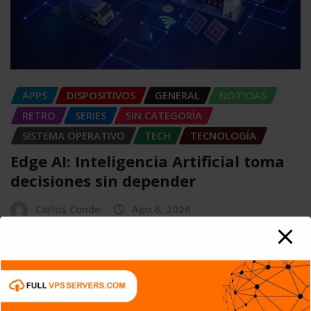
APPS
DISPOSITIVOS
GENERAL
NOTICIAS
RETRO
SERIES
SIN CATEGORÍA
SISTEMA OPERATIVO
TECH
TECNOLOGÍA
Edge AI: Inteligencia Artificial toma
decisiones sin depender
Carlos Conde
Ago 6, 2026
APPS
DISPOSITIVOS
GENERAL
NOTICIAS
SERIES
SERVICIOS DE TRANSMISIÓN
SIN CATEGORÍA
TECH
TECNOLOGÍA